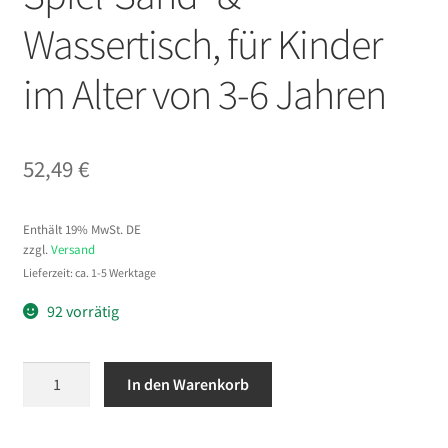
Wassertisch, für Kinder
im Alter von 3-6 Jahren
52,49
€
Enthält 19% MwSt. DE
zzgl.
Versand
Lieferzeit: ca. 1-5 Werktage
92 vorrätig
VEVOR
In den Warenkorb
Sensorischer
Tisch,