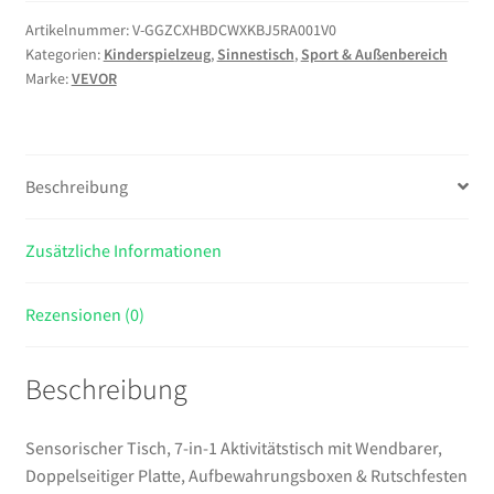
7-
in-
Artikelnummer:
V-GGZCXHBDCWXKBJ5RA001V0
Kategorien:
Kinderspielzeug
,
Sinnestisch
,
Sport & Außenbereich
1
Marke:
VEVOR
Aktivitätstisch
mit
Wendbarer,
Doppelseitiger
Beschreibung
Platte,
Aufbewahrungsboxen
&
Zusätzliche Informationen
Rutschfesten
Füßen,
Rezensionen (0)
Spiel-
Sand-
Beschreibung
&
Wassertisch,
für
Sensorischer Tisch, 7-in-1 Aktivitätstisch mit Wendbarer,
Kinder
Doppelseitiger Platte, Aufbewahrungsboxen & Rutschfesten