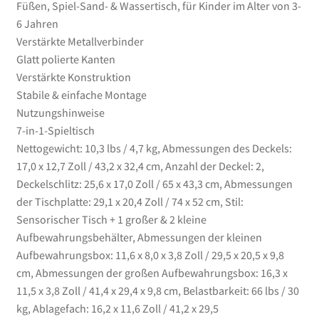
im
Füßen, Spiel-Sand- & Wassertisch, für Kinder im Alter von 3-
Alter
6 Jahren
von
Verstärkte Metallverbinder
3-
Glatt polierte Kanten
6
Verstärkte Konstruktion
Jahren
Stabile & einfache Montage
Menge
Nutzungshinweise
7-in-1-Spieltisch
Nettogewicht: 10,3 lbs / 4,7 kg, Abmessungen des Deckels:
17,0 x 12,7 Zoll / 43,2 x 32,4 cm, Anzahl der Deckel: 2,
Deckelschlitz: 25,6 x 17,0 Zoll / 65 x 43,3 cm, Abmessungen
der Tischplatte: 29,1 x 20,4 Zoll / 74 x 52 cm, Stil:
Sensorischer Tisch + 1 großer & 2 kleine
Aufbewahrungsbehälter, Abmessungen der kleinen
Aufbewahrungsbox: 11,6 x 8,0 x 3,8 Zoll / 29,5 x 20,5 x 9,8
cm, Abmessungen der großen Aufbewahrungsbox: 16,3 x
11,5 x 3,8 Zoll / 41,4 x 29,4 x 9,8 cm, Belastbarkeit: 66 lbs / 30
kg, Ablagefach: 16,2 x 11,6 Zoll / 41,2 x 29,5