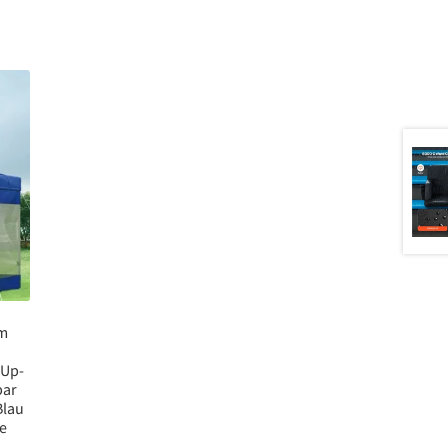
3m
-Up-
bar
Blau
re