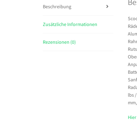
Be
Beschreibung
Scoo
Zusätzliche Informationen
Räde
Alum
Rah
Rezensionen (0)
Ruts
Ober
Anpa
Batt
Sanf
Rada
lbs 
mm,A
Hier