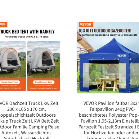
VOR Dachzelt Truck Lkw Zelt
VEVOR Pavillon faltbar 3x
200 x 165 x 170 cm,
Faltpavillon 240g PVC-
oppelschichtzelt Outdoors
beschichtetes Polyester Pop
ckup Truck Zelt LKW Bett Zelt
Pavillon 1,95-2,13m Einstell
tdoor Familie Camping Reise
Partyzelt Festzelt Strandzelt 
Autozelt, Wasserdichtes
für Hochzeiten oder ande
Autodachzelt Heckzelt
kommerzielle Aktivitäten