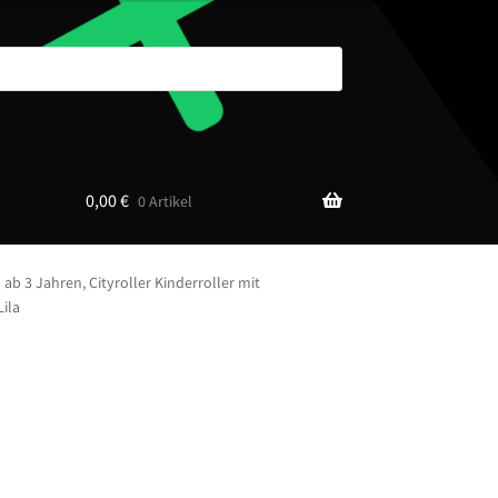
0,00
€
0 Artikel
ab 3 Jahren, Cityroller Kinderroller mit
ila
)