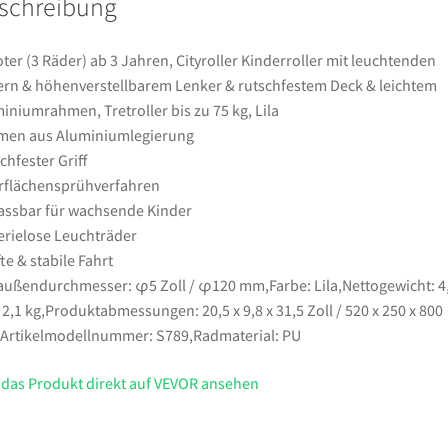
schreibung
Rädern
&
höhenverstellbarem
ter (3 Räder) ab 3 Jahren, Cityroller Kinderroller mit leuchtenden
Lenker
rn & höhenverstellbarem Lenker & rutschfestem Deck & leichtem
&
iniumrahmen, Tretroller bis zu 75 kg, Lila
rutschfestem
men aus Aluminiumlegierung
Deck
chfester Griff
&
flächensprühverfahren
leichtem
ssbar für wachsende Kinder
Aluminiumrahmen,
erielose Leuchträder
Tretroller
te & stabile Fahrt
bis
ußendurchmesser: φ5 Zoll / φ120 mm,Farbe: Lila,Nettogewicht: 4
zu
/ 2,1 kg,Produktabmessungen: 20,5 x 9,8 x 31,5 Zoll / 520 x 250 x 800
75
rtikelmodellnummer: S789,Radmaterial: PU
kg,
Lila
 das Produkt direkt auf VEVOR ansehen
Menge