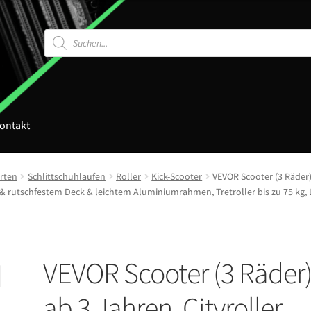
Products
search
ontakt
rten
Schlittschuhlaufen
Roller
Kick-Scooter
VEVOR Scooter (3 Räder) 
rutschfestem Deck & leichtem Aluminiumrahmen, Tretroller bis zu 75 kg, L
VEVOR Scooter (3 Räder
ab 3 Jahren, Cityroller