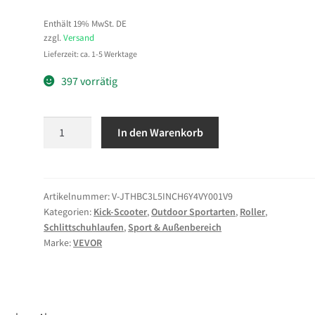
Enthält 19% MwSt. DE
zzgl.
Versand
Lieferzeit: ca. 1-5 Werktage
397 vorrätig
VEVOR
In den Warenkorb
Scooter
(3
Räder)
ab
Artikelnummer:
V-JTHBC3L5INCH6Y4VY001V9
Kategorien:
Kick-Scooter
,
Outdoor Sportarten
,
Roller
,
3
Schlittschuhlaufen
,
Sport & Außenbereich
Jahren,
Marke:
VEVOR
Cityroller
Kinderroller
mit
leuchtenden