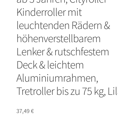
Kinderroller mit
leuchtenden Rädern &
höhenverstellbarem
Lenker & rutschfestem
Deck & leichtem
Aluminiumrahmen,
Tretroller bis zu 75 kg, Li
37,49
€