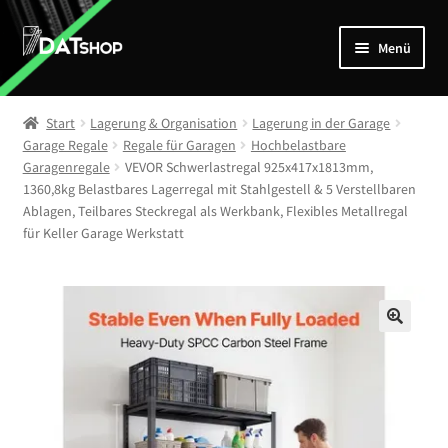
Zur
Zum
Menü
Navigation
Inhalt
springen
springen
Home
Start
Lagerung & Organisation
Lagerung in der Garage
Unterm
Garage Regale
Regale für Garagen
Hochbelastbare
Shop
Garagenregale
VEVOR Schwerlastregal 925x417x1813mm,
öffnen
1360,8kg Belastbares Lagerregal mit Stahlgestell & 5 Verstellbaren
Mein Account
Ablagen, Teilbares Steckregal als Werkbank, Flexibles Metallregal
für Keller Garage Werkstatt
Kontakt