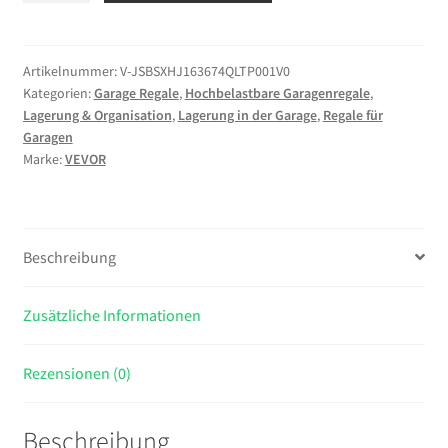
925x417x1813mm,
1360,8kg
Belastbares
Artikelnummer:
V-JSBSXHJ163674QLTP001V0
Kategorien:
Garage Regale
,
Hochbelastbare Garagenregale
,
Lagerregal
Lagerung & Organisation
,
Lagerung in der Garage
,
Regale für
mit
Garagen
Stahlgestell
Marke:
VEVOR
&
5
Verstellbaren
Ablagen,
Beschreibung
Teilbares
Steckregal
Zusätzliche Informationen
als
Werkbank,
Flexibles
Rezensionen (0)
Metallregal
für
Beschreibung
Keller