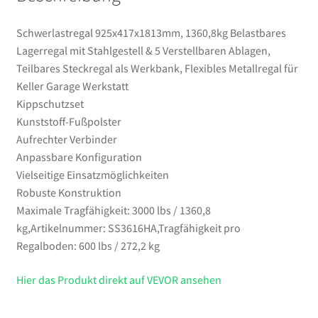
Garage
Werkstatt
Schwerlastregal 925x417x1813mm, 1360,8kg Belastbares
Menge
Lagerregal mit Stahlgestell & 5 Verstellbaren Ablagen,
Teilbares Steckregal als Werkbank, Flexibles Metallregal für
Keller Garage Werkstatt
Kippschutzset
Kunststoff-Fußpolster
Aufrechter Verbinder
Anpassbare Konfiguration
Vielseitige Einsatzmöglichkeiten
Robuste Konstruktion
Maximale Tragfähigkeit: 3000 lbs / 1360,8
kg,Artikelnummer: SS3616HA,Tragfähigkeit pro
Regalboden: 600 lbs / 272,2 kg
Hier das Produkt direkt auf VEVOR ansehen