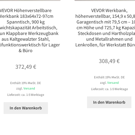
VEVOR Höhenverstellbare
VEVOR Werkbank,
Werkbank 183x64x72-97cm
höhenverstellbar, 154,9 x 50,
Spanntisch, 900 kg
Garagentisch mit 79,5 cm – 1
wichtskapazität Arbeitstisch,
cm Höhe und 725,7 kg Kapazi
un Klappbare Werkzeugbank
Steckdosen und Hartholzpla
aus Kaltgewalzter Stahl,
und Metallrahmen und
ifunktionswerktisch für Lager
Lenkrollen, für Werkstatt Bür
& Büro
308,49
€
372,49
€
Enthält 19% MwSt. DE
zzgl.
Versand
Enthält 19% MwSt. DE
zzgl.
Versand
Lieferzeit: ca. 1-5 Werktage
Lieferzeit: ca. 1-5 Werktage
In den Warenkorb
In den Warenkorb