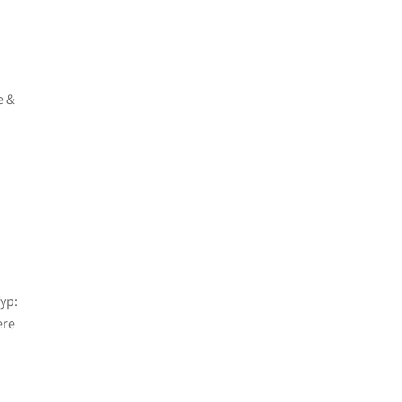
e &
yp:
ere