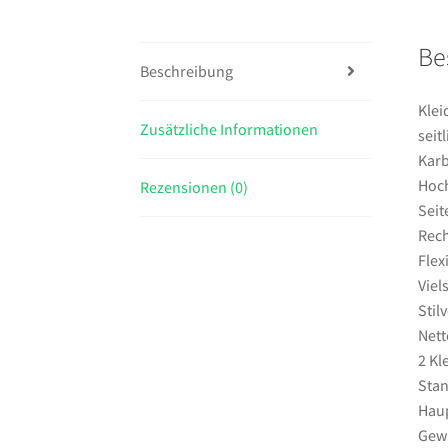
Be
Beschreibung
Klei
Zusätzliche Informationen
seit
Kar
Hoch
Rezensionen (0)
Sei
Rech
Flex
Viel
Stil
Nett
2 Kl
Stan
Haup
Gewi