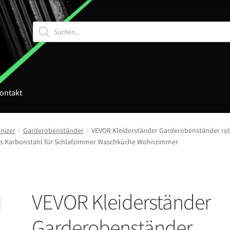
Products
search
ontakt
nizer
Garderobenständer
VEVOR Kleiderständer Garderobenständer roll
 aus Karbonstahl für Schlafzimmer Waschküche Wohnzimmer
VEVOR Kleiderständer
Garderobenständer