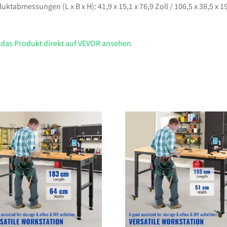
uktabmessungen (L x B x H): 41,9 x 15,1 x 76,9 Zoll / 106,5 x 38,5 x 1
 das Produkt direkt auf VEVOR ansehen