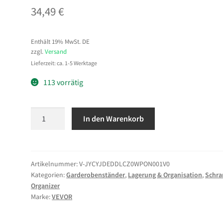
34,49
€
Enthält 19% MwSt. DE
zzgl.
Versand
Lieferzeit: ca. 1-5 Werktage
113 vorrätig
VEVOR
In den Warenkorb
Kleiderständer
Garderobenständer
rollbar
mit
Artikelnummer:
V-JYCYJDEDDLCZ0WPON001V0
Kategorien:
Garderobenständer
,
Lagerung & Organisation
,
Schra
verstellbarer
Organizer
Querstange
Marke:
VEVOR
&
seitlichen