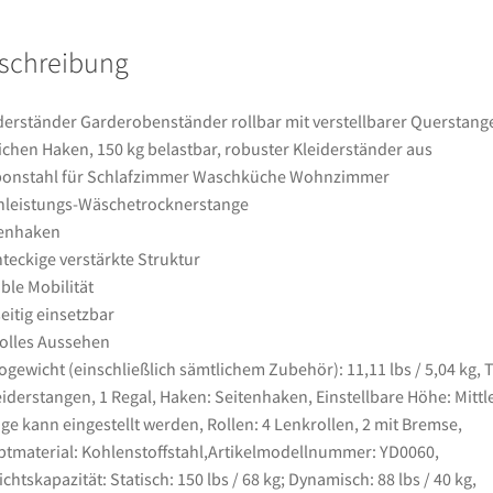
Haken,
150
schreibung
kg
belastbar,
robuster
derständer Garderobenständer rollbar mit verstellbarer Querstang
Kleiderständer
lichen Haken, 150 kg belastbar, robuster Kleiderständer aus
aus
bonstahl für Schlafzimmer Waschküche Wohnzimmer
Karbonstahl
leistungs-Wäschetrocknerstange
für
tenhaken
Schlafzimmer
teckige verstärkte Struktur
Waschküche
ible Mobilität
Wohnzimmer
seitig einsetzbar
Menge
volles Aussehen
ogewicht (einschließlich sämtlichem Zubehör): 11,11 lbs / 5,04 kg, T
eiderstangen, 1 Regal, Haken: Seitenhaken, Einstellbare Höhe: Mittl
ge kann eingestellt werden, Rollen: 4 Lenkrollen, 2 mit Bremse,
tmaterial: Kohlenstoffstahl,Artikelmodellnummer: YD0060,
chtskapazität: Statisch: 150 lbs / 68 kg; Dynamisch: 88 lbs / 40 kg,