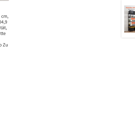
8 cm,
04,9
tät,
tte
o Zu