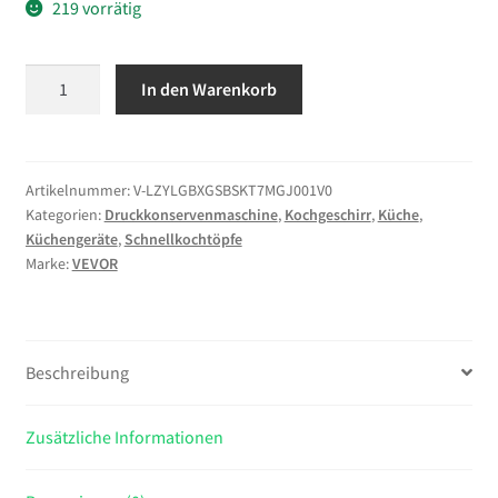
219 vorrätig
VEVOR
In den Warenkorb
Schnellkochtopf
7
L,
Dampfkochtopf
Artikelnummer:
V-LZYLGBXGSBSKT7MGJ001V0
Kategorien:
Druckkonservenmaschine
,
Kochgeschirr
,
Küche
,
aus
Küchengeräte
,
Schnellkochtöpfe
Edelstahl
Marke:
VEVOR
mit
Dampfeinsatz
&
Deckel
Beschreibung
aus
Gehärtetem
Zusätzliche Informationen
Glas
&
3