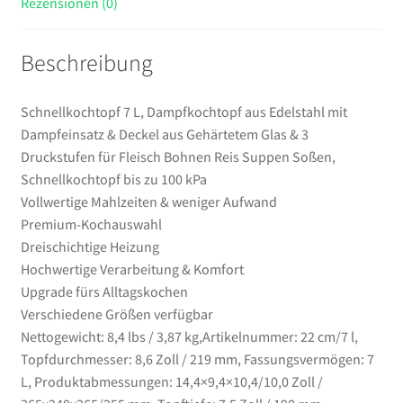
Rezensionen (0)
Druckstufen
für
Beschreibung
Fleisch
Bohnen
Reis
Schnellkochtopf 7 L, Dampfkochtopf aus Edelstahl mit
Suppen
Dampfeinsatz & Deckel aus Gehärtetem Glas & 3
Soßen,
Druckstufen für Fleisch Bohnen Reis Suppen Soßen,
Schnellkochtopf
Schnellkochtopf bis zu 100 kPa
bis
Vollwertige Mahlzeiten & weniger Aufwand
zu
Premium-Kochauswahl
100
Dreischichtige Heizung
kPa
Hochwertige Verarbeitung & Komfort
Menge
Upgrade fürs Alltagskochen
Verschiedene Größen verfügbar
Nettogewicht: 8,4 lbs / 3,87 kg,Artikelnummer: 22 cm/7 l,
Topfdurchmesser: 8,6 Zoll / 219 mm, Fassungsvermögen: 7
L, Produktabmessungen: 14,4×9,4×10,4/10,0 Zoll /