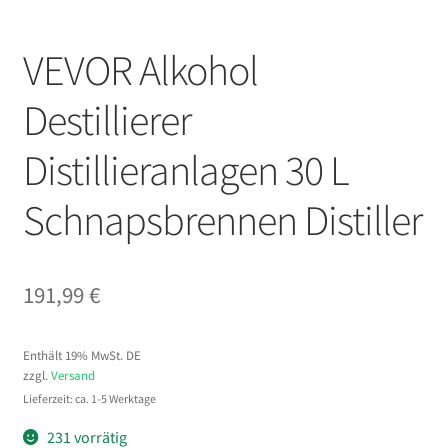
VEVOR Alkohol
Destillierer
Distillieranlagen 30 L
Schnapsbrennen Distiller
191,99
€
Enthält 19% MwSt. DE
zzgl.
Versand
Lieferzeit: ca. 1-5 Werktage
231 vorrätig