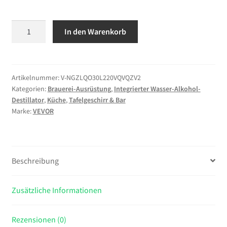
VEVOR
In den Warenkorb
Alkohol
Destillierer
Distillieranlagen
30
Artikelnummer:
V-NGZLQO30L220VQVQZV2
Kategorien:
Brauerei-Ausrüstung
,
Integrierter Wasser-Alkohol-
L
Destillator
,
Küche
,
Tafelgeschirr & Bar
Schnapsbrennen
Marke:
VEVOR
Distiller
Menge
Beschreibung
Zusätzliche Informationen
Rezensionen (0)