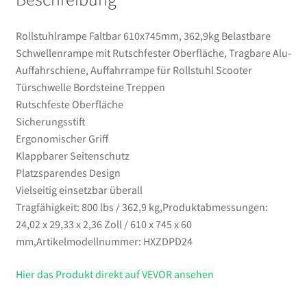
Treppen
Menge
Rollstuhlrampe Faltbar 610x745mm, 362,9kg Belastbare
Schwellenrampe mit Rutschfester Oberfläche, Tragbare Alu-
Auffahrschiene, Auffahrrampe für Rollstuhl Scooter
Türschwelle Bordsteine Treppen
Rutschfeste Oberfläche
Sicherungsstift
Ergonomischer Griff
Klappbarer Seitenschutz
Platzsparendes Design
Vielseitig einsetzbar überall
Tragfähigkeit: 800 lbs / 362,9 kg,Produktabmessungen:
24,02 x 29,33 x 2,36 Zoll / 610 x 745 x 60
mm,Artikelmodellnummer: HXZDPD24
Hier das Produkt direkt auf VEVOR ansehen