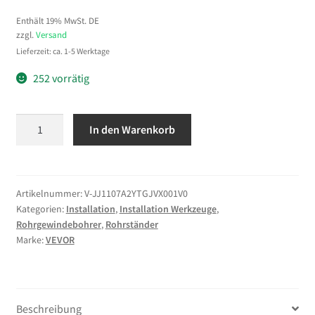
Enthält 19% MwSt. DE
zzgl.
Versand
Lieferzeit: ca. 1-5 Werktage
252 vorrätig
VEVOR
In den Warenkorb
Rohrstütze
mit
2-
Kugel-
Artikelnummer:
V-JJ1107A2YTGJVX001V0
Kategorien:
Installation
,
Installation Werkzeuge
,
Transfer
Rohrgewindebohrer
,
Rohrständer
V-
Marke:
VEVOR
Kopf
1107A
einklappbarer
Rohrständer
Beschreibung