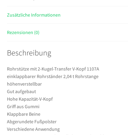
2,04
t
Zusätzliche Informationen
Rohrstange
höhenverstellbar
Menge
Rezensionen (0)
Beschreibung
Rohrstütze mit 2-Kugel-Transfer V-Kopf 1107A
einklappbarer Rohrständer 2,04 t Rohrstange
höhenverstellbar
Gut aufgebaut
Hohe Kapazität-V-Kopf
Griff aus Gummi
Klappbare Beine
Abgerundete Fußpolster
Verschiedene Anwendung