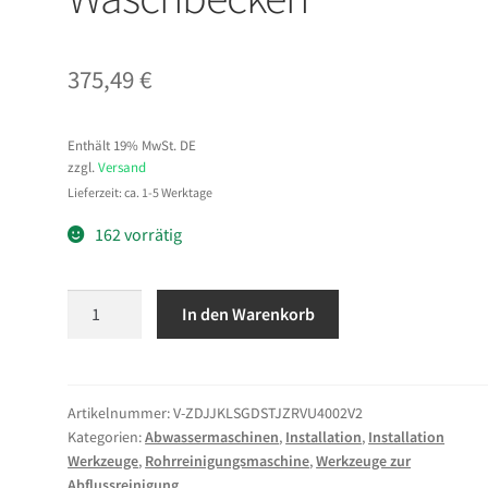
375,49
€
Enthält 19% MwSt. DE
zzgl.
Versand
Lieferzeit: ca. 1-5 Werktage
162 vorrätig
VEVOR
In den Warenkorb
Rohrreinigungsmaschine
mit
Automatischem
Vorschub,
Artikelnummer:
V-ZDJJKLSGDSTJZRVU4002V2
Kategorien:
Abwassermaschinen
,
Installation
,
Installation
30m
Werkzeuge
,
Rohrreinigungsmaschine
,
Werkzeuge zur
x
Abflussreinigung