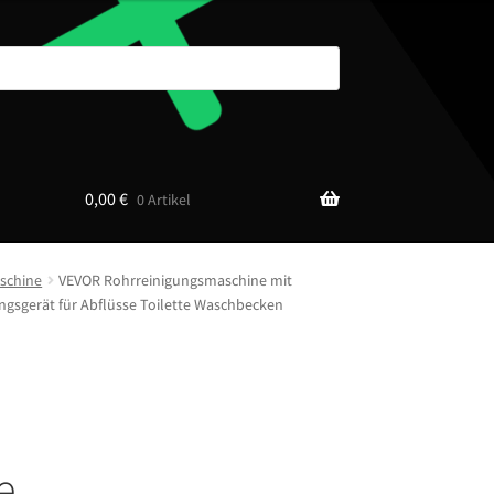
0,00
€
0 Artikel
schine
VEVOR Rohrreinigungsmaschine mit
ngsgerät für Abflüsse Toilette Waschbecken
e