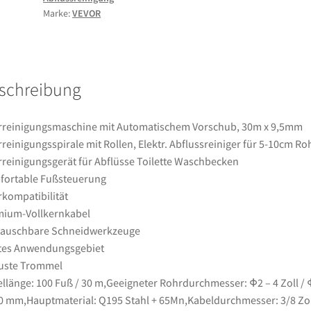
9,5mm
Marke:
VEVOR
Rohrreinigungsspirale
mit
Rollen,
Elektr.
schreibung
Abflussreiniger
für
5-
reinigungsmaschine mit Automatischem Vorschub, 30m x 9,5mm
10cm
reinigungsspirale mit Rollen, Elektr. Abflussreiniger für 5-10cm Ro
Rohre,
reinigungsgerät für Abflüsse Toilette Waschbecken
Rohrreinigungsgerät
fortable Fußsteuerung
für
kompatibilität
Abflüsse
mium-Vollkernkabel
Toilette
tauschbare Schneidwerkzeuge
Waschbecken
tes Anwendungsgebiet
Menge
uste Trommel
llänge: 100 Fuß / 30 m,Geeigneter Rohrdurchmesser: Φ2 – 4 Zoll /
0 mm,Hauptmaterial: Q195 Stahl + 65Mn,Kabeldurchmesser: 3/8 Zol