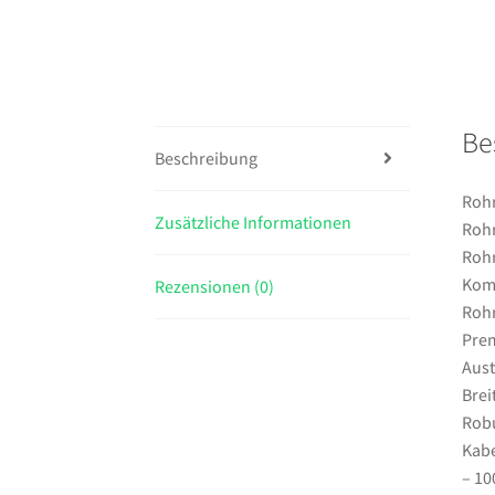
Be
Beschreibung
Rohr
Zusätzliche Informationen
Rohr
Rohr
Kom
Rezensionen (0)
Rohr
Pre
Aus
Brei
Rob
Kabe
– 10