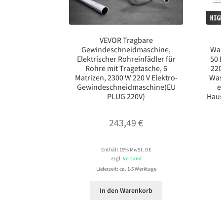
VEVOR Tragbare
Gewindeschneidmaschine,
Wa
Elektrischer Rohreinfädler für
50
Rohre mit Tragetasche, 6
22
Matrizen, 2300 W 220 V Elektro-
Was
Gewindeschneidmaschine(EU
e
PLUG 220V)
Hau
243,49
€
Enthält 19% MwSt. DE
zzgl.
Versand
Lieferzeit: ca. 1-5 Werktage
In den Warenkorb