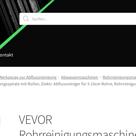
Products
search
ontakt
Werkzeuge zur Abflussreinigung
Abwassermaschinen
Rohrreinigungsma
spirale mit Rollen, Elektr. Abflussreiniger für 5-10cm Rohre, Rohrreinigu
VEVOR
Rohrreinigungsmaschin