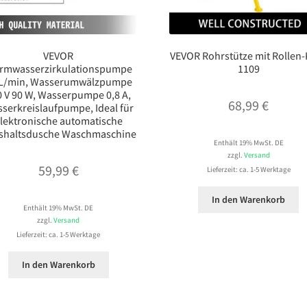
VEVOR
VEVOR Rohrstütze mit Rollen
rmwasserzirkulationspumpe
1109
 L/min, Wasserumwälzpumpe
0 V 90 W, Wasserpumpe 0,8 A,
68,99
€
serkreislaufpumpe, Ideal für
lektronische automatische
shaltsdusche Waschmaschine
Enthält 19% MwSt. DE
zzgl.
Versand
59,99
€
Lieferzeit: ca. 1-5 Werktage
In den Warenkorb
Enthält 19% MwSt. DE
zzgl.
Versand
Lieferzeit: ca. 1-5 Werktage
In den Warenkorb