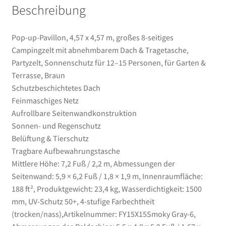
Beschreibung
Sonnenschutz
für
12–
Pop-up-Pavillon, 4,57 x 4,57 m, großes 8-seitiges
15
Campingzelt mit abnehmbarem Dach & Tragetasche,
Personen,
Partyzelt, Sonnenschutz für 12–15 Personen, für Garten &
für
Terrasse, Braun
Garten
Schutzbeschichtetes Dach
&
Feinmaschiges Netz
Terrasse,
Aufrollbare Seitenwandkonstruktion
Braun
Sonnen- und Regenschutz
Menge
Belüftung & Tierschutz
Tragbare Aufbewahrungstasche
Mittlere Höhe: 7,2 Fuß / 2,2 m, Abmessungen der
Seitenwand: 5,9 × 6,2 Fuß / 1,8 × 1,9 m, Innenraumfläche:
188 ft², Produktgewicht: 23,4 kg, Wasserdichtigkeit: 1500
mm, UV-Schutz 50+, 4-stufige Farbechtheit
(trocken/nass),Artikelnummer: FY15X15Smoky Gray-6,