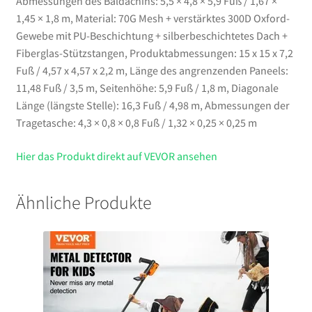
Abmessungen des Baldachins: 5,5 × 4,8 × 5,9 Fuß / 1,67 ×
1,45 × 1,8 m, Material: 70G Mesh + verstärktes 300D Oxford-
Gewebe mit PU-Beschichtung + silberbeschichtetes Dach +
Fiberglas-Stützstangen, Produktabmessungen: 15 x 15 x 7,2
Fuß / 4,57 x 4,57 x 2,2 m, Länge des angrenzenden Paneels:
11,48 Fuß / 3,5 m, Seitenhöhe: 5,9 Fuß / 1,8 m, Diagonale
Länge (längste Stelle): 16,3 Fuß / 4,98 m, Abmessungen der
Tragetasche: 4,3 × 0,8 × 0,8 Fuß / 1,32 × 0,25 × 0,25 m
Hier das Produkt direkt auf VEVOR ansehen
Ähnliche Produkte