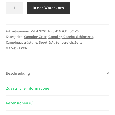
VEVOR
In den Warenkorb
Pop-
up-
Pavillon,
4,57
Artikelnummer:
V-TMZPXKTMK8M1MXCBH001V0
Kategorien:
Camping Zelte
,
Camping-Gazebo-Schirmzelt
,
x
Campingausrüstung
,
Sport & Außenbereich
,
Zelte
4,57
Marke:
VEVOR
m,
großes
8-
seitiges
Beschreibung
Campingzelt
mit
Zusätzliche Informationen
abnehmbarem
Dach
&
Rezensionen (0)
Tragetasche,
Partyzelt,