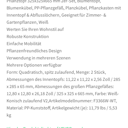
Pflanztopf 325x325x665 mm 2er-Set, Blumentopf,
Weiß
Blumenkübel, PP-Pflanzgefäß, Planzkübel, Pflanzkasten mit
Menge
Innentopf & Abflusslöchern, Geeignet für Zimmer- &
Gartenpflanzen, Weiß
Werten Sie Ihren Wohnstil auf
Robuste Konstruktion
Einfache Mobilität
Pflanzenfreundliches Design
Verwendung in mehreren Szenen
Mehrere Optionen verfügbar
Form: Quadratisch, spitz zulaufend, Menge: 2 Stück,
Abmessungen des Innentopfs: 11,22 x 11,22 x 2,56 Zoll / 285
x 285 x 65 mm, Abmessungen des großen Pflanzgefäßes:
12,80 x 12,80 x 26,18 Zoll / 325 x 325 x 665 mm, Farbe: Weiß-
Konisch zulaufend V2,Artikelmodellnummer: F3366W-WT,
Material: PP-Kunststoff, Artikelgewicht (je): 11,79 lbs / 5,53
kg