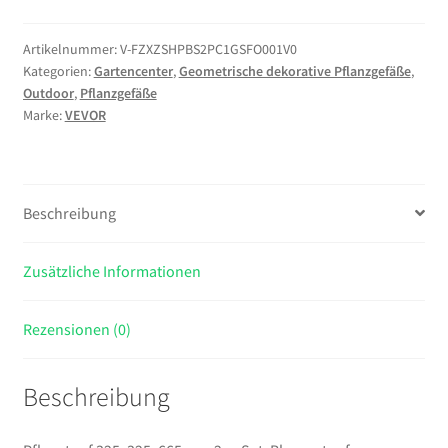
mm
2er-
Artikelnummer:
V-FZXZSHPBS2PC1GSFO001V0
Kategorien:
Gartencenter
,
Geometrische dekorative Pflanzgefäße
,
Set,
Outdoor
,
Pflanzgefäße
Blumentopf,
Marke:
VEVOR
Blumenkübel,
PP-
Pflanzgefäß,
Planzkübel,
Beschreibung
Pflanzkasten
mit
Zusätzliche Informationen
Innentopf
&
Abflusslöchern,
Rezensionen (0)
Geeignet
für
Beschreibung
Zimmer-
&
Gartenpflanzen,