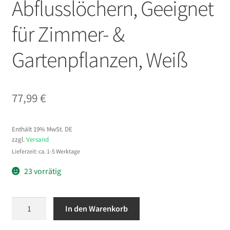
Abflusslöchern, Geeignet
für Zimmer- &
Gartenpflanzen, Weiß
77,99
€
Enthält 19% MwSt. DE
zzgl.
Versand
Lieferzeit: ca. 1-5 Werktage
23 vorrätig
VEVOR
In den Warenkorb
Pflanztopf
325x325x665