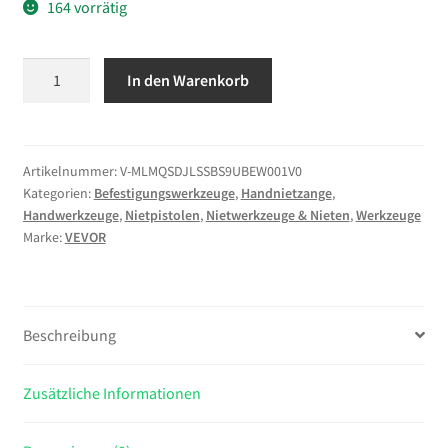
164 vorrätig
VEVOR
In den Warenkorb
Nietmutternzange
Set
21
cm,
Artikelnummer:
V-MLMQSDJLSSBS9UBEW001V0
Kategorien:
Befestigungswerkzeuge
,
Handnietzange
,
Ratschen
Handwerkzeuge
,
Nietpistolen
,
Nietwerkzeuge & Nieten
,
Werkzeuge
Nietzange
Marke:
VEVOR
mit
10
Dornen
&
Beschreibung
100
Muttern
Zusätzliche Informationen
in
metrischen
und