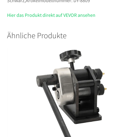
Schwarz,Artikelmodellnummer: DY-8809
inkl.
Tragekoffer
Hier das Produkt direkt auf VEVOR ansehen
Menge
Ähnliche Produkte