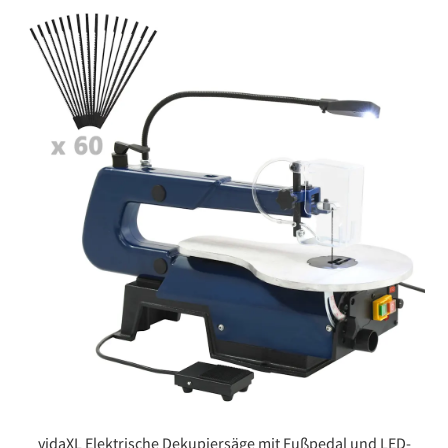
vidaXL Elektrische Dekupiersäge mit Fußpedal und LED-