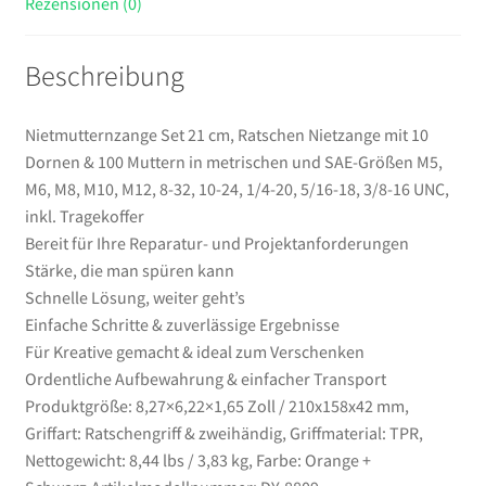
Rezensionen (0)
SAE-
Größen
Beschreibung
M5,
M6,
M8,
Nietmutternzange Set 21 cm, Ratschen Nietzange mit 10
M10,
Dornen & 100 Muttern in metrischen und SAE-Größen M5,
M12,
M6, M8, M10, M12, 8-32, 10-24, 1/4-20, 5/16-18, 3/8-16 UNC,
8-
inkl. Tragekoffer
32,
Bereit für Ihre Reparatur- und Projektanforderungen
10-
Stärke, die man spüren kann
24,
Schnelle Lösung, weiter geht’s
1/4-
Einfache Schritte & zuverlässige Ergebnisse
20,
Für Kreative gemacht & ideal zum Verschenken
5/16-
Ordentliche Aufbewahrung & einfacher Transport
18,
Produktgröße: 8,27×6,22×1,65 Zoll / 210x158x42 mm,
3/8-
Griffart: Ratschengriff & zweihändig, Griffmaterial: TPR,
16
Nettogewicht: 8,44 lbs / 3,83 kg, Farbe: Orange +
UNC,