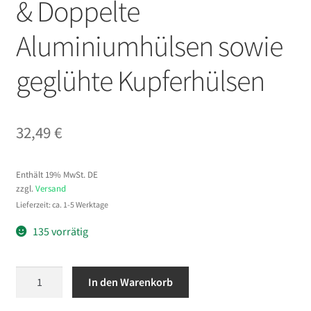
& Doppelte
Aluminiumhülsen sowie
geglühte Kupferhülsen
32,49
€
Enthält 19% MwSt. DE
zzgl.
Versand
Lieferzeit: ca. 1-5 Werktage
135 vorrätig
VEVOR
In den Warenkorb
Crimpzange
1,2–