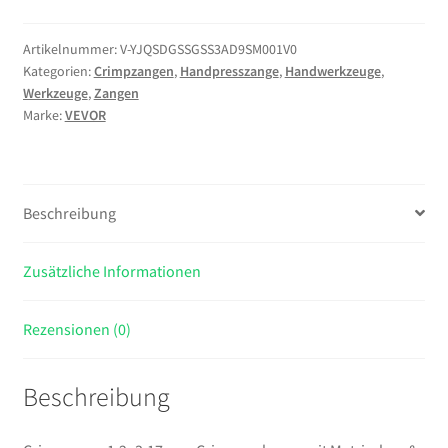
3,17mm,
Crimpwerkzeug
Artikelnummer:
V-YJQSDGSSGSS3AD9SM001V0
Kategorien:
Crimpzangen
,
Handpresszange
,
Handwerkzeuge
,
mit
Werkzeuge
,
Zangen
Metrischen
Marke:
VEVOR
&
Imperialen
Markierungen,
Krimpzange,
Beschreibung
Presszange,
Drahtseilpresse
Zusätzliche Informationen
für
Ovale
&
Rezensionen (0)
Doppelte
Aluminiumhülsen
Beschreibung
sowie
geglühte
Kupferhülsen