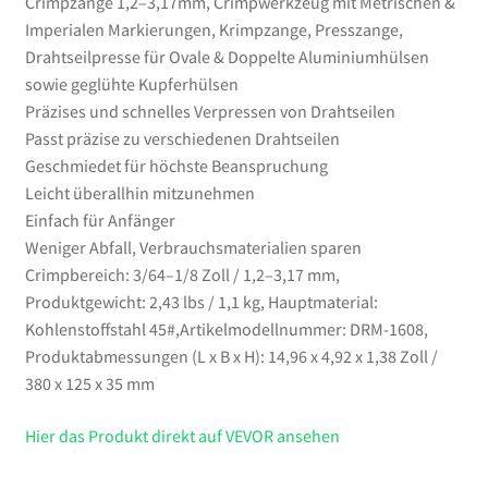
Crimpzange 1,2–3,17mm, Crimpwerkzeug mit Metrischen &
Menge
Imperialen Markierungen, Krimpzange, Presszange,
Drahtseilpresse für Ovale & Doppelte Aluminiumhülsen
sowie geglühte Kupferhülsen
Präzises und schnelles Verpressen von Drahtseilen
Passt präzise zu verschiedenen Drahtseilen
Geschmiedet für höchste Beanspruchung
Leicht überallhin mitzunehmen
Einfach für Anfänger
Weniger Abfall, Verbrauchsmaterialien sparen
Crimpbereich: 3/64–1/8 Zoll / 1,2–3,17 mm,
Produktgewicht: 2,43 lbs / 1,1 kg, Hauptmaterial:
Kohlenstoffstahl 45#,Artikelmodellnummer: DRM-1608,
Produktabmessungen (L x B x H): 14,96 x 4,92 x 1,38 Zoll /
380 x 125 x 35 mm
Hier das Produkt direkt auf VEVOR ansehen