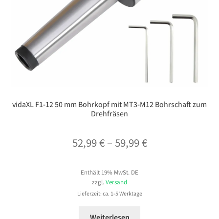
vidaXL F1-12 50 mm Bohrkopf mit MT3-M12 Bohrschaft zum
Drehfräsen
Preisspanne:
52,99
€
–
59,99
€
52,99 €
Enthält 19% MwSt. DE
bis
zzgl.
Versand
59,99 €
Lieferzeit: ca. 1-5 Werktage
Weiterlesen