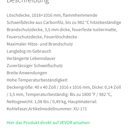
Feuerschutzdecke,
Feuerlöschdecke
Löschdecke, 1016×1016 mm, flammhemmende
Menge
Schweißdecke aus Carbonfilz, bis zu 982 °C hitzebeständige
Brandschutzdecke, 3,5 mm dicke, feuerfeste Isoliermatte,
Feuerschutzdecke, Feuerlöschdecke
Maximaler Hitze- und Brandschutz
Langlebig im Gebrauch
Verlängerte Lebensdauer
Zuverlässiger Schweißschutz
Breite Anwendungen
Hohe Temperaturbeständigkeit
Deckengröße: 40 x 40 Zoll / 1016 x 1016 mm, Dicke: 0,14 Zoll
/ 3,5 mm, Temperaturbeständig: Bis zu 1800 °F / 982 °C,
Nettogewicht: 1,08 lbs / 0,49 kg, Hauptmaterial:
Kohlefaser,Artikelmodellnummer: XU-171
Hier das Produkt direkt auf VEVOR ansehen