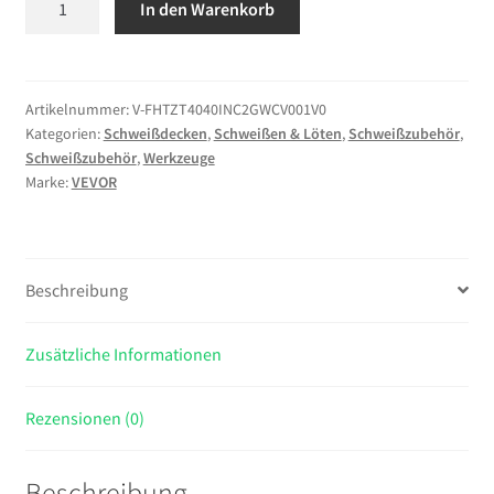
In den Warenkorb
Löschdecke,
1016x1016
mm,
flammhemmende
Artikelnummer:
V-FHTZT4040INC2GWCV001V0
Kategorien:
Schweißdecken
,
Schweißen & Löten
,
Schweißzubehör
,
Schweißdecke
Schweißzubehör
,
Werkzeuge
aus
Marke:
VEVOR
Carbonfilz,
bis
zu
982
Beschreibung
°C
hitzebeständige
Zusätzliche Informationen
Brandschutzdecke,
3,5
mm
Rezensionen (0)
dicke,
feuerfeste
Beschreibung
Isoliermatte,