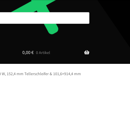
0,00
€
0 Artikel
0 W, 152,4 mm Tellerschleifer & 101,6×914,4 mm