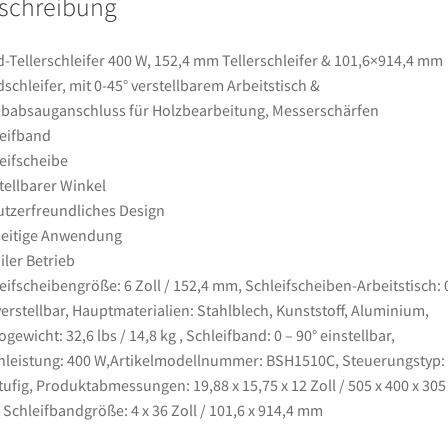
schreibung
Bandschleifer,
mit
0-
-Tellerschleifer 400 W, 152,4 mm Tellerschleifer & 101,6×914,4 mm
45°
schleifer, mit 0-45° verstellbarem Arbeitstisch &
verstellbarem
babsauganschluss für Holzbearbeitung, Messerschärfen
Arbeitstisch
eifband
&
eifscheibe
Staubabsauganschluss
tellbarer Winkel
für
tzerfreundliches Design
Holzbearbeitung,
seitige Anwendung
Messerschärfen
iler Betrieb
Menge
eifscheibengröße: 6 Zoll / 152,4 mm, Schleifscheiben-Arbeitstisch: 
verstellbar, Hauptmaterialien: Stahlblech, Kunststoff, Aluminium,
ogewicht: 32,6 lbs / 14,8 kg , Schleifband: 0 – 90° einstellbar,
leistung: 400 W,Artikelmodellnummer: BSH1510C, Steuerungstyp:
tufig, Produktabmessungen: 19,88 x 15,75 x 12 Zoll / 505 x 400 x 305
Schleifbandgröße: 4 x 36 Zoll / 101,6 x 914,4 mm