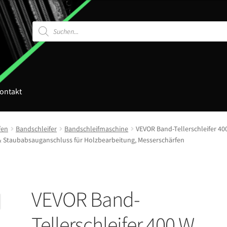
Products
search
ontakt
fen
Bandschleifer
Bandschleifmaschine
VEVOR Band-Tellerschleifer 40
h & Staubabsauganschluss für Holzbearbeitung, Messerschärfen
VEVOR Band-
Tellerschleifer 400 W,