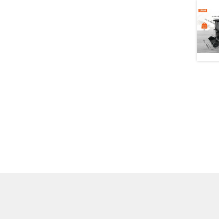
eisspanne:
,99 €
s
,99 €