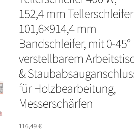
152,4 mm Tellerschleifer
101,6×914,4 mm
Bandschleifer, mit 0-45°
verstellbarem Arbeitstis
& Staubabsauganschlus
für Holzbearbeitung,
Messerschärfen
116,49
€