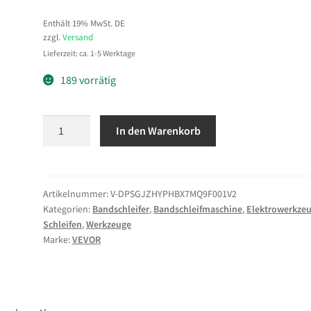
Enthält 19% MwSt. DE
zzgl.
Versand
Lieferzeit: ca. 1-5 Werktage
189 vorrätig
VEVOR
In den Warenkorb
Band-
Tellerschleifer
400
W,
Artikelnummer:
V-DPSGJZHYPHBX7MQ9F001V2
Kategorien:
Bandschleifer
,
Bandschleifmaschine
,
Elektrowerkze
152,4
Schleifen
,
Werkzeuge
mm
Marke:
VEVOR
Tellerschleifer
&
101,6x914,4
mm