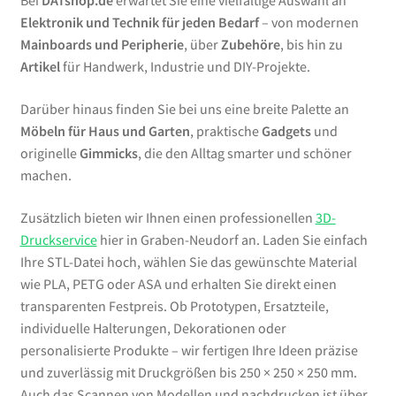
Bei
DATshop.de
erwartet Sie eine vielfältige Auswahl an
Elektronik und Technik für jeden Bedarf
– von modernen
Mainboards und Peripherie
, über
Zubehöre
, bis hin zu
Artikel
für Handwerk, Industrie und DIY-Projekte.
Darüber hinaus finden Sie bei uns eine breite Palette an
Möbeln für Haus und Garten
, praktische
Gadgets
und
originelle
Gimmicks
, die den Alltag smarter und schöner
machen.
Zusätzlich bieten wir Ihnen einen professionellen
3D-
Druckservice
hier in Graben-Neudorf an. Laden Sie einfach
Ihre STL-Datei hoch, wählen Sie das gewünschte Material
wie PLA, PETG oder ASA und erhalten Sie direkt einen
transparenten Festpreis. Ob Prototypen, Ersatzteile,
individuelle Halterungen, Dekorationen oder
personalisierte Produkte – wir fertigen Ihre Ideen präzise
und zuverlässig mit Druckgrößen bis 250 × 250 × 250 mm.
Auch das Scannen von Modellen und nachdrucken ist über