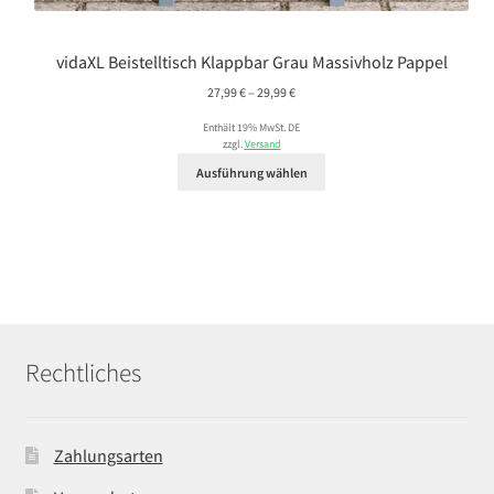
vidaXL Beistelltisch Klappbar Grau Massivholz Pappel
Preisspanne:
27,99
€
–
29,99
€
27,99 €
Enthält 19% MwSt. DE
bis
zzgl.
Versand
29,99 €
Ausführung wählen
Rechtliches
Zahlungsarten