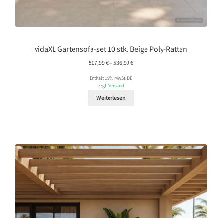
vidaXL Gartensofa-set 10 stk. Beige Poly-Rattan
Preisspanne:
517,99
€
–
536,99
€
517,99 €
Enthält 19% MwSt. DE
bis
zzgl.
Versand
536,99 €
Weiterlesen