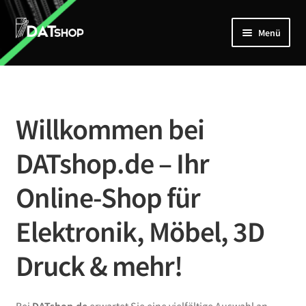
Zur
Zum
Menü
Navigation
Inhalt
springen
springen
Home
Unterm
Shop
öffnen
Willkommen bei
Mein Account
DATshop.de – Ihr
Kontakt
Online-Shop für
Elektronik, Möbel, 3D
Druck & mehr!