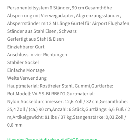
Ständer
Personenleitsystem 6 Ständer, 90 cm Gesamthöhe
aus
Absperrung mit Vierwegadapter, Abgrenzungsständer,
Stahl
Absperrständer mit 2 M Länge Gürtel für Airport Flughafen,
Eisen,
Ständer aus Stahl Eisen, Schwarz
Schwarz
Gerfertigt aus Stahl & Eisen
Menge
Einziehbarer Gurt
Anschluss in vier Richtungen
Stabiler Sockel
Einfache Montage
Weite Verwendung
Hauptmaterial: Rostfreier Stahl, Gummi,Gurtfarbe:
Rot,Modell: VV-SS-BLRB6ZG,Gurtmaterial:
Nylon,Sockeldurchmesser: 12,6 Zoll / 32 cm,Gesamthöhe:
35,4 Zoll / (ca.) 90 cm,Anzahl: 6 Stück,Gurtlänge: 6,6 Fuß / 2
m,Artikelgewicht: 81 lbs / 37 kg,Stangenstärke: 0,03 Zoll /
0,8 mm
Hier das Produkt direkt auf VEVOR ansehen