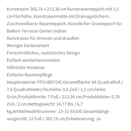
Balkon
Kunstrasen 365,76 x 213,36 cm Kunstrasenteppich mit 1,5
Terrasse
cm Florhöhe, Kunstrasenmatte mit Drainagelöchern,
Garten
Zuschneidbarer Rasenteppich, Künstlicher Grasteppich für
Indoor
Balkon Terrasse Garten Indoor
Menge
Kunstrasen für drinnen und draußen
Weniger Gartenarbeit
Fortschrittliches, realistisches Design
Einfach wiederherzustellen
Hilfreiche Hinweise
Einfache Routinepflege
Hauptmaterial: PP5189(Y24),Gesamtfläche: 84 Quadratfuß /
7,8 Quadratmeter,Florhöhe: 0,6 Zoll / 1,5 cm,Farbe:
Grün,Produktbreite: 7 Fuß / 213,36 cm,Produktdicke: 0,78
Zoll / 2 cm,Nettogewicht: 14,77 lbs / 6,7
kg,Artikelmodellnummer: 15-31-65100,Gesamtlänge
ausgerollt: 12 Fuß / 365,76 cm,Entwässerung: Ja