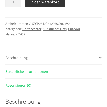
In den Warenkorb
Kunstrasen
365,76
x
213,36
Artikelnummer:
V-RZCP06INCH120657X001V0
Kategorien:
Gartencenter
,
Künstliches Gras
,
Outdoor
cm
Marke:
VEVOR
Kunstrasenteppich
mit
1,5
cm
Beschreibung
Florhöhe,
Kunstrasenmatte
mit
Zusätzliche Informationen
Drainagelöchern,
Zuschneidbarer
Rezensionen (0)
Rasenteppich,
Künstlicher
Beschreibung
Grasteppich
für