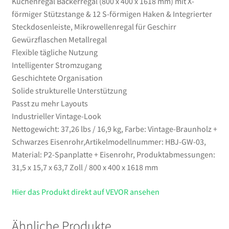
Küchenregal Bäckerregal (800 x 400 x 1618 mm) mit X-
Mikrowellenregal
förmiger Stützstange & 12 S-förmigen Haken & Integrierter
für
Steckdosenleiste, Mikrowellenregal für Geschirr
Geschirr
Gewürzflaschen Metallregal
Gewürzflaschen
Flexible tägliche Nutzung
Metallregal
Intelligenter Stromzugang
Menge
Geschichtete Organisation
Solide strukturelle Unterstützung
Passt zu mehr Layouts
Industrieller Vintage-Look
Nettogewicht: 37,26 lbs / 16,9 kg, Farbe: Vintage-Braunholz +
Schwarzes Eisenrohr,Artikelmodellnummer: HBJ-GW-03,
Material: P2-Spanplatte + Eisenrohr, Produktabmessungen:
31,5 x 15,7 x 63,7 Zoll / 800 x 400 x 1618 mm
Hier das Produkt direkt auf VEVOR ansehen
Ähnliche Produkte