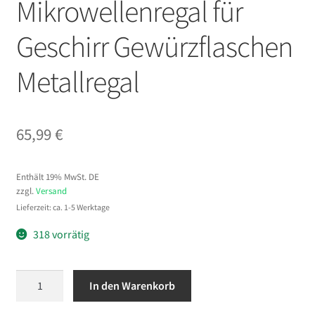
Mikrowellenregal für
Geschirr Gewürzflaschen
Metallregal
65,99
€
Enthält 19% MwSt. DE
zzgl.
Versand
Lieferzeit: ca. 1-5 Werktage
318 vorrätig
VEVOR
In den Warenkorb
Küchenregal
Bäckerregal