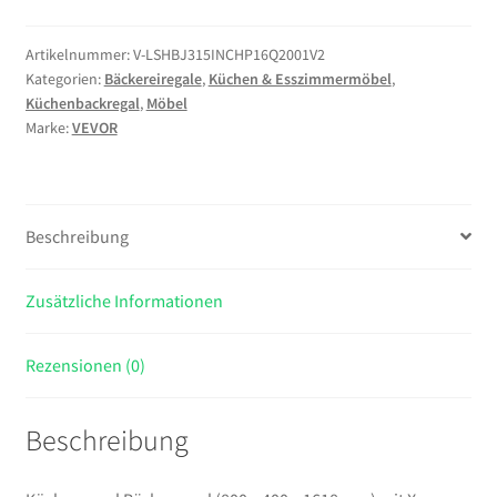
(800
x
Artikelnummer:
V-LSHBJ315INCHP16Q2001V2
Kategorien:
Bäckereiregale
,
Küchen & Esszimmermöbel
,
400
Küchenbackregal
,
Möbel
x
Marke:
VEVOR
1618
mm)
mit
X-
Beschreibung
förmiger
Stützstange
Zusätzliche Informationen
&
12
S-
Rezensionen (0)
förmigen
Haken
Beschreibung
&
Integrierter
Steckdosenleiste,