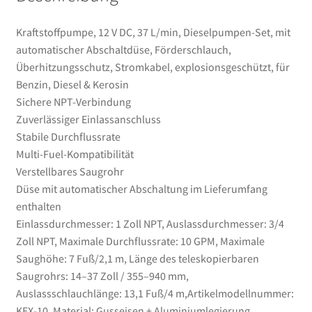
Kerosin
Menge
Kraftstoffpumpe, 12 V DC, 37 L/min, Dieselpumpen-Set, mit
automatischer Abschaltdüse, Förderschlauch,
Überhitzungsschutz, Stromkabel, explosionsgeschützt, für
Benzin, Diesel & Kerosin
Sichere NPT-Verbindung
Zuverlässiger Einlassanschluss
Stabile Durchflussrate
Multi-Fuel-Kompatibilität
Verstellbares Saugrohr
Düse mit automatischer Abschaltung im Lieferumfang
enthalten
Einlassdurchmesser: 1 Zoll NPT, Auslassdurchmesser: 3/4
Zoll NPT, Maximale Durchflussrate: 10 GPM, Maximale
Saughöhe: 7 Fuß/2,1 m, Länge des teleskopierbaren
Saugrohrs: 14–37 Zoll / 355–940 mm,
Auslassschlauchlänge: 13,1 Fuß/4 m,Artikelmodellnummer:
KEX-10, Material: Gusseisen + Aluminiumlegierung,