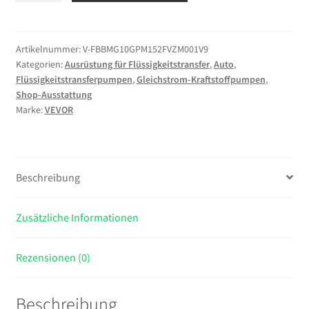
12
V
DC,
Artikelnummer:
V-FBBMG10GPM152FVZM001V9
Kategorien:
Ausrüstung für Flüssigkeitstransfer
,
Auto
,
37
Flüssigkeitstransferpumpen
,
Gleichstrom-Kraftstoffpumpen
,
L/min,
Shop-Ausstattung
Dieselpumpen-
Marke:
VEVOR
Set,
mit
automatischer
Abschaltdüse,
Beschreibung
Förderschlauch,
Überhitzungsschutz,
Zusätzliche Informationen
Stromkabel,
explosionsgeschützt,
für
Rezensionen (0)
Benzin,
Diesel
Beschreibung
&