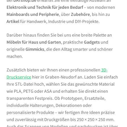
Bei
DATshop.de
erwartet Sie eine vielfältige Auswahl an
Elektronik und Technik für jeden Bedarf
– von modernen
Mainboards und Peripherie
, über
Zubehöre
, bis hin zu
Artikel
für Handwerk, Industrie und DIY-Projekte.
Darüber hinaus finden Sie bei uns eine breite Palette an
Möbeln für Haus und Garten
, praktische
Gadgets
und
originelle
Gimmicks
, die den Alltag smarter und schöner
machen.
Zusätzlich bieten wir Ihnen einen professionellen
3D-
Druckservice
hier in Graben-Neudorf an. Laden Sie einfach
Ihre STL-Datei hoch, wählen Sie das gewünschte Material
wie PLA, PETG oder ASA und erhalten Sie direkt einen
transparenten Festpreis. Ob Prototypen, Ersatzteile,
individuelle Halterungen, Dekorationen oder
personalisierte Produkte – wir fertigen Ihre Ideen präzise
und zuverlässig mit Druckgrößen bis 250 × 250 × 250 mm.
Auch das Scannen von Modellen und nachdrucken ist über