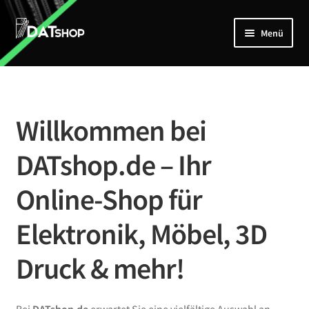
Zur
Zum
Menü
Navigation
Inhalt
springen
springen
Home
Unterm
Shop
öffnen
Willkommen bei
Mein Account
DATshop.de – Ihr
Kontakt
Online-Shop für
Elektronik, Möbel, 3D
Druck & mehr!