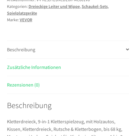
Kategorien:
Dreieckige Leiter und Wippe
,
Schaukel-Sets
,
Kletterspielzeug,
Spielplatzgeräte
mit
Marke:
VEVOR
Holzautos,
Kissen,
Kletterdreieck,
Rutsche
Beschreibung
&
Kletterbogen,
Zusätzliche Informationen
bis
68
kg,
Rezensionen (0)
Montessori
Indoor
Beschreibung
Spielset
für
Kinder
Kletterdreieck, 9-in-1 Kletterspielzeug, mit Holzautos,
im
Kissen, Kletterdreieck, Rutsche & Kletterbogen, bis 68 kg,
Alter