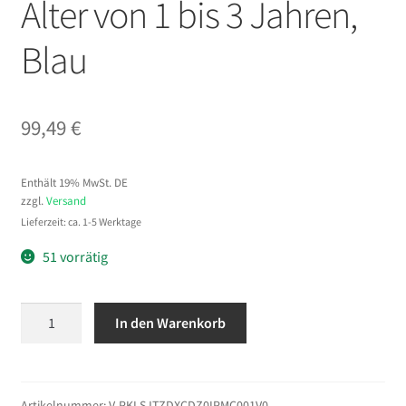
Alter von 1 bis 3 Jahren,
Blau
99,49
€
Enthält 19% MwSt. DE
zzgl.
Versand
Lieferzeit: ca. 1-5 Werktage
51 vorrätig
VEVOR
In den Warenkorb
Kletterdreieck,
9-
in-
1
Artikelnummer:
V-PKLSJTZDXCDZ0IPMC001V0