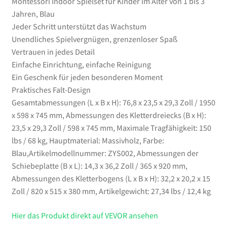
Montessori Indoor Spielset für Kinder im Alter von 1 bis 3
von
Jahren, Blau
1
Jeder Schritt unterstützt das Wachstum
bis
Unendliches Spielvergnügen, grenzenloser Spaß
3
Vertrauen in jedes Detail
Jahren,
Einfache Einrichtung, einfache Reinigung
Blau
Ein Geschenk für jeden besonderen Moment
Menge
Praktisches Falt-Design
Gesamtabmessungen (L x B x H): 76,8 x 23,5 x 29,3 Zoll / 1950
x 598 x 745 mm, Abmessungen des Kletterdreiecks (B x H):
23,5 x 29,3 Zoll / 598 x 745 mm, Maximale Tragfähigkeit: 150
lbs / 68 kg, Hauptmaterial: Massivholz, Farbe:
Blau,Artikelmodellnummer: ZYS002, Abmessungen der
Schiebeplatte (B x L): 14,3 x 36,2 Zoll / 365 x 920 mm,
Abmessungen des Kletterbogens (L x B x H): 32,2 x 20,2 x 15
Zoll / 820 x 515 x 380 mm, Artikelgewicht: 27,34 lbs / 12,4 kg
Hier das Produkt direkt auf VEVOR ansehen