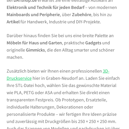
Bei
DATshop.de
erwartet Sie eine vielfältige Auswahl an
Elektronik und Technik für jeden Bedarf
– von modernen
Mainboards und Peripherie
, über
Zubehöre
, bis hin zu
Artikel
für Handwerk, Industrie und DIY-Projekte.
Darüber hinaus finden Sie bei uns eine breite Palette an
Möbeln für Haus und Garten
, praktische
Gadgets
und
originelle
Gimmicks
, die den Alltag smarter und schöner
machen.
Zusätzlich bieten wir Ihnen einen professionellen
3D-
Druckservice
hier in Graben-Neudorf an. Laden Sie einfach
Ihre STL-Datei hoch, wählen Sie das gewünschte Material
wie PLA, PETG oder ASA und erhalten Sie direkt einen
transparenten Festpreis. Ob Prototypen, Ersatzteile,
individuelle Halterungen, Dekorationen oder
personalisierte Produkte – wir fertigen Ihre Ideen präzise
und zuverlässig mit Druckgrößen bis 250 × 250 × 250 mm.
Auch das Scannen von Modellen und nachdrucken ist über