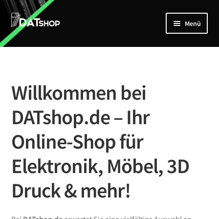
Zur
Zum
Menü
Navigation
Inhalt
springen
springen
Home
Unterm
Shop
öffnen
Willkommen bei
Mein Account
DATshop.de – Ihr
Kontakt
Online-Shop für
Elektronik, Möbel, 3D
Druck & mehr!