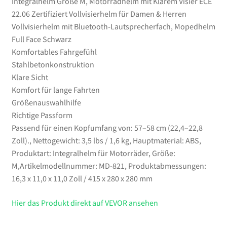
Integralhelm Größe M, Motorradhelm mit Klarem Visier ECE
Full
22.06 Zertifiziert Vollvisierhelm für Damen & Herren
Face
Vollvisierhelm mit Bluetooth-Lautsprecherfach, Mopedhelm
Schwarz
Full Face Schwarz
Menge
Komfortables Fahrgefühl
Stahlbetonkonstruktion
Klare Sicht
Komfort für lange Fahrten
Größenauswahlhilfe
Richtige Passform
Passend für einen Kopfumfang von: 57–58 cm (22,4–22,8
Zoll)., Nettogewicht: 3,5 lbs / 1,6 kg, Hauptmaterial: ABS,
Produktart: Integralhelm für Motorräder, Größe:
M,Artikelmodellnummer: MD-821, Produktabmessungen:
16,3 x 11,0 x 11,0 Zoll / 415 x 280 x 280 mm
Hier das Produkt direkt auf VEVOR ansehen