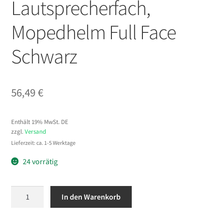
Lautsprecherfach,
Mopedhelm Full Face
Schwarz
56,49
€
Enthält 19% MwSt. DE
zzgl.
Versand
Lieferzeit: ca. 1-5 Werktage
24 vorrätig
VEVOR
In den Warenkorb
Integralhelm
Größe