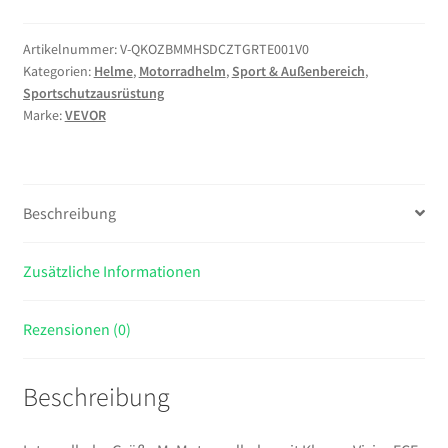
M,
Motorradhelm
Artikelnummer:
V-QKOZBMMHSDCZTGRTE001V0
Kategorien:
Helme
,
Motorradhelm
,
Sport & Außenbereich
,
mit
Sportschutzausrüstung
Klarem
Marke:
VEVOR
Visier
ECE
22.06
Zertifiziert
Beschreibung
Vollvisierhelm
für
Zusätzliche Informationen
Damen
&
Herren
Rezensionen (0)
Vollvisierhelm
mit
Beschreibung
Bluetooth-
Lautsprecherfach,
Mopedhelm