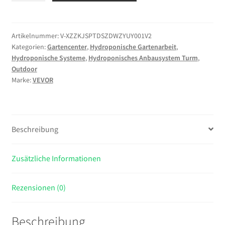
Turm
30
Pods,
Artikelnummer:
V-XZZKJSPTDSZDWZYUY001V2
Kategorien:
Gartencenter
,
Hydroponische Gartenarbeit
,
Hydrotower
Hydroponische Systeme
,
Hydroponisches Anbausystem Turm
,
6
Outdoor
Ebenen,
Marke:
VEVOR
Hydroponik-
Anbausystem-
Set
mit
Beschreibung
LED-
Pflanzenlampe,
Zusätzliche Informationen
App-
Steuerung,
20-
Rezensionen (0)
L-
Wassertank
Beschreibung
&