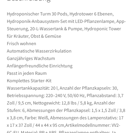
Pumpe,
Hydroponic
Hydroponischer Turm 30 Pods, Hydrotower 6 Ebenen,
Tower
Hydroponik-Anbausystem-Set mit LED-Pflanzenlampe, App-
für
Steuerung, 20-L-Wassertank & Pumpe, Hydroponic Tower
Kräuter,
für Kräuter, Obst & Gemüse
Obst
Frisch wohnen
&
Automatische Wasserzirkulation
Gemüse
Ganzjähriges Wachstum
Menge
Anfängerfreundliche Einrichtung
Passt in jeden Raum
Komplettes Starter-Kit
Wassertankkapazität: 20 l, Anzahl der Pflanzkapseln: 30,
Betriebsspannung: 220–240 V, 50/60 Hz, Pflanzabstand: 3,7
Zoll / 9,5 cm, Nettogewicht: 12,8 lbs / 5,8 kg, Anzahl der
Stufen: 6, Abmessungen der Pflanzkapsel: 1,5 x 1,5 Zoll / 3,8
x 3,8 cm, Farbe: Weiß, Abmessungen des Lampenstativs: 17
x 17 x 37 Zoll / 44 x 44 x 95 cm,Artikelmodellnummer: VV2-
6C-EU, Material: PP + ABS, Pflanzenlampe enthalten: Ja,