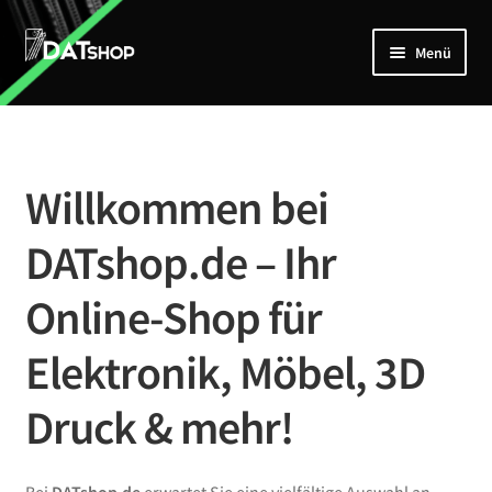
Zur
Zum
Menü
Navigation
Inhalt
springen
springen
Home
Unterm
Shop
öffnen
Willkommen bei
Mein Account
DATshop.de – Ihr
Kontakt
Online-Shop für
Elektronik, Möbel, 3D
Druck & mehr!