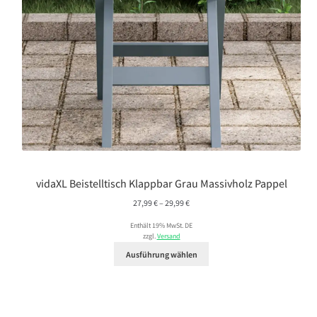
vidaXL Beistelltisch Klappbar Grau Massivholz Pappel
Preisspanne:
27,99
€
–
29,99
€
27,99 €
Enthält 19% MwSt. DE
bis
zzgl.
Versand
29,99 €
Ausführung wählen