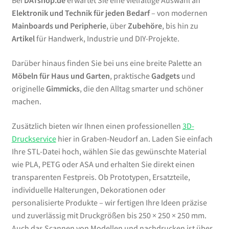
Bei
DATshop.de
erwartet Sie eine vielfältige Auswahl an
Elektronik und Technik für jeden Bedarf
– von modernen
Mainboards und Peripherie
, über
Zubehöre
, bis hin zu
Artikel
für Handwerk, Industrie und DIY-Projekte.
Darüber hinaus finden Sie bei uns eine breite Palette an
Möbeln für Haus und Garten
, praktische
Gadgets
und
originelle
Gimmicks
, die den Alltag smarter und schöner
machen.
Zusätzlich bieten wir Ihnen einen professionellen
3D-
Druckservice
hier in Graben-Neudorf an. Laden Sie einfach
Ihre STL-Datei hoch, wählen Sie das gewünschte Material
wie PLA, PETG oder ASA und erhalten Sie direkt einen
transparenten Festpreis. Ob Prototypen, Ersatzteile,
individuelle Halterungen, Dekorationen oder
personalisierte Produkte – wir fertigen Ihre Ideen präzise
und zuverlässig mit Druckgrößen bis 250 × 250 × 250 mm.
Auch das Scannen von Modellen und nachdrucken ist über