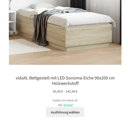
vidaXL Bettgestell mit LED Sonoma-Eiche 90x200 cm
Holzwerkstoff
Preisspanne:
95,99
€
–
242,99
€
95,99 €
Enthält 19% MwSt. DE
bis
zzgl.
Versand
242,99 €
Ausführung wählen