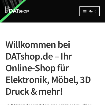
Zur
Zum
Menü
Navigation
Inhalt
springen
springen
Home
Unterm
Shop
öffnen
Willkommen bei
Mein Account
DATshop.de – Ihr
Kontakt
Online-Shop für
Elektronik, Möbel, 3D
Druck & mehr!