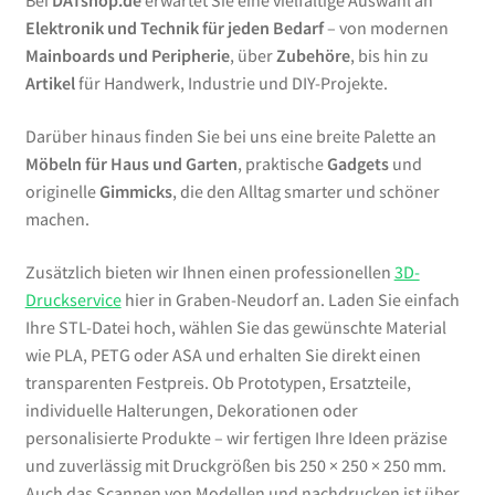
Bei
DATshop.de
erwartet Sie eine vielfältige Auswahl an
Elektronik und Technik für jeden Bedarf
– von modernen
Mainboards und Peripherie
, über
Zubehöre
, bis hin zu
Artikel
für Handwerk, Industrie und DIY-Projekte.
Darüber hinaus finden Sie bei uns eine breite Palette an
Möbeln für Haus und Garten
, praktische
Gadgets
und
originelle
Gimmicks
, die den Alltag smarter und schöner
machen.
Zusätzlich bieten wir Ihnen einen professionellen
3D-
Druckservice
hier in Graben-Neudorf an. Laden Sie einfach
Ihre STL-Datei hoch, wählen Sie das gewünschte Material
wie PLA, PETG oder ASA und erhalten Sie direkt einen
transparenten Festpreis. Ob Prototypen, Ersatzteile,
individuelle Halterungen, Dekorationen oder
personalisierte Produkte – wir fertigen Ihre Ideen präzise
und zuverlässig mit Druckgrößen bis 250 × 250 × 250 mm.
Auch das Scannen von Modellen und nachdrucken ist über