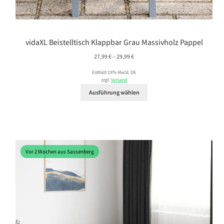
vidaXL Beistelltisch Klappbar Grau Massivholz Pappel
Preisspanne:
27,99
€
–
29,99
€
27,99 €
Enthält 19% MwSt. DE
bis
zzgl.
Versand
29,99 €
Ausführung wählen
Vor 2 Wochen aus Sassenberg