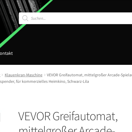
Products
search
ontakt
g
Klauenkran-Maschine
VEVOR Greifautomat, mittelgroßer Arcade-Spiela
isspender, für kommerzielles Heimkino, Schwarz-Lila
VEVOR Greifautomat,
mittelgroßer Arcade-