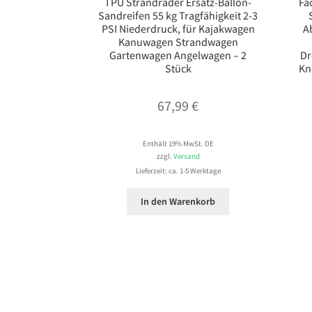
TPU Strandräder Ersatz-Ballon-
Fä
Sandreifen 55 kg Tragfähigkeit 2-3
PSI Niederdruck, für Kajakwagen
A
Kanuwagen Strandwagen
Gartenwagen Angelwagen – 2
Dr
Stück
Kn
67,99
€
Enthält 19% MwSt. DE
zzgl.
Versand
Lieferzeit: ca. 1-5 Werktage
In den Warenkorb