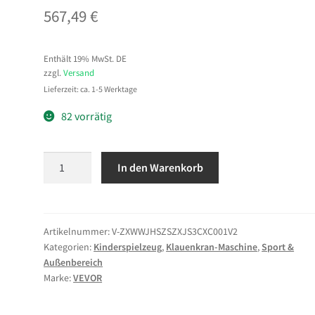
567,49
€
Enthält 19% MwSt. DE
zzgl.
Versand
Lieferzeit: ca. 1-5 Werktage
82 vorrätig
VEVOR
In den Warenkorb
Greifautomat,
mittelgroßer
Arcade-
Spielautomat
Artikelnummer:
V-ZXWWJHSZSZXJS3CXC001V2
Kategorien:
Kinderspielzeug
,
Klauenkran-Maschine
,
Sport &
mit
Außenbereich
Licht
Marke:
VEVOR
und
Ton,