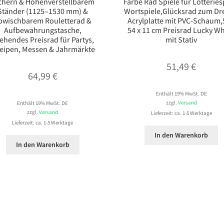
chern & Höhenverstellbarem
Farbe Rad Spiele für Lotteries
Ständer (1125–1530 mm) &
Wortspiele,Glücksrad zum D
bwischbarem Rouletterad &
Acrylplatte mit PVC-Schaum,
Aufbewahrungstasche,
54 x 11 cm Preisrad Lucky W
ehendes Preisrad für Partys,
mit Stativ
eipen, Messen & Jahrmärkte
51,49
€
64,99
€
Enthält 19% MwSt. DE
zzgl.
Versand
Enthält 19% MwSt. DE
zzgl.
Versand
Lieferzeit: ca. 1-5 Werktage
Lieferzeit: ca. 1-5 Werktage
In den Warenkorb
In den Warenkorb