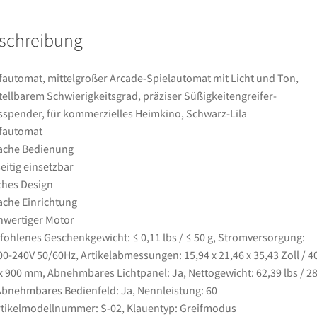
einstellbarem
Schwierigkeitsgrad,
schreibung
präziser
Süßigkeitengreifer-
Preisspender,
fautomat, mittelgroßer Arcade-Spielautomat mit Licht und Ton,
für
tellbarem Schwierigkeitsgrad, präziser Süßigkeitengreifer-
kommerzielles
sspender, für kommerzielles Heimkino, Schwarz-Lila
Heimkino,
fautomat
Schwarz-
ache Bedienung
Lila
seitig einsetzbar
Menge
ches Design
ache Einrichtung
wertiger Motor
ohlenes Geschenkgewicht: ≤ 0,11 lbs / ≤ 50 g, Stromversorgung:
0-240V 50/60Hz, Artikelabmessungen: 15,94 x 21,46 x 35,43 Zoll / 4
x 900 mm, Abnehmbares Lichtpanel: Ja, Nettogewicht: 62,39 lbs / 28
Abnehmbares Bedienfeld: Ja, Nennleistung: 60
tikelmodellnummer: S-02, Klauentyp: Greifmodus