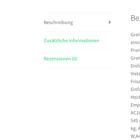
Be
Beschreibung
Grei
Zusätzliche Informationen
eins
Prei
Grei
Rezensionen (0)
Einf
Viel
Fris
Einf
Hoch
Empf
AC10
545 
kg, 
W,Ar