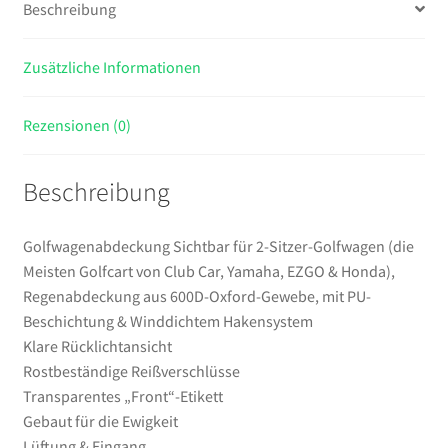
Beschreibung
Club
Car,
Zusätzliche Informationen
Yamaha,
EZGO
&
Rezensionen (0)
Honda),
Regenabdeckung
Beschreibung
aus
600D-
Oxford-
Golfwagenabdeckung Sichtbar für 2-Sitzer-Golfwagen (die
Gewebe,
Meisten Golfcart von Club Car, Yamaha, EZGO & Honda),
mit
Regenabdeckung aus 600D-Oxford-Gewebe, mit PU-
PU-
Beschichtung & Winddichtem Hakensystem
Beschichtung
Klare Rücklichtansicht
&
Rostbeständige Reißverschlüsse
Winddichtem
Transparentes „Front“-Etikett
Hakensystem
Gebaut für die Ewigkeit
Menge
Lüftung & Eingang