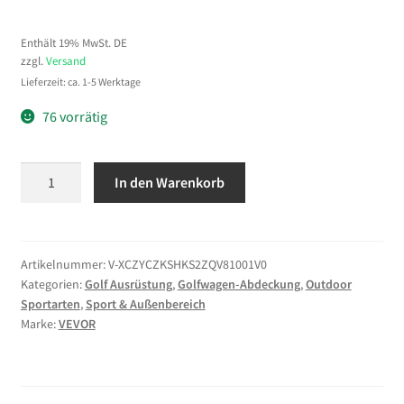
Enthält 19% MwSt. DE
zzgl.
Versand
Lieferzeit: ca. 1-5 Werktage
76 vorrätig
VEVOR
In den Warenkorb
Golfwagenabdeckung
Sichtbar
für
2-
Artikelnummer:
V-XCZYCZKSHKS2ZQV81001V0
Kategorien:
Golf Ausrüstung
,
Golfwagen-Abdeckung
,
Outdoor
Sitzer-
Sportarten
,
Sport & Außenbereich
Golfwagen
Marke:
VEVOR
(die
Meisten
Golfcart
von