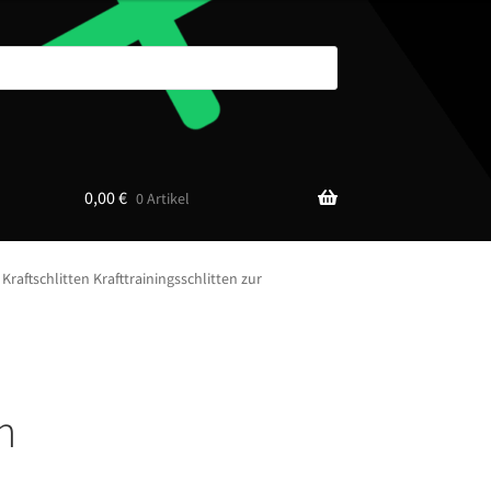
0,00
€
0 Artikel
raftschlitten Krafttrainingsschlitten zur
n