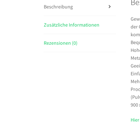
Be
Beschreibung
Gewi
Zusätzliche Informationen
der 
komp
Bequ
Rezensionen (0)
Hohe
Meta
Geei
Einf
Mehr
Prod
(Pul
900 
Hier