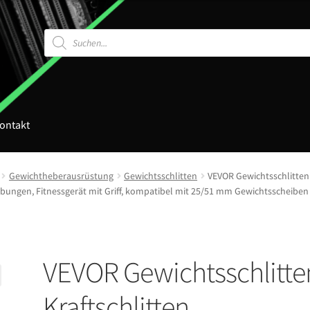
Products
search
ontakt
Gewichtheberausrüstung
Gewichtsschlitten
VEVOR Gewichtsschlitten K
Übungen, Fitnessgerät mit Griff, kompatibel mit 25/51 mm Gewichtsscheiben
VEVOR Gewichtsschlitte
Kraftschlitten