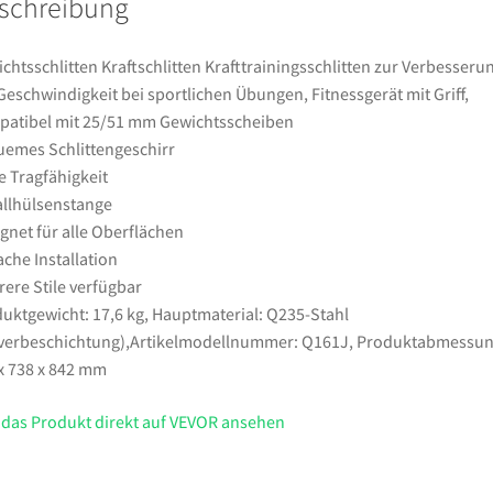
schreibung
Fitnessgerät
mit
Griff,
chtsschlitten Kraftschlitten Krafttrainingsschlitten zur Verbesseru
kompatibel
Geschwindigkeit bei sportlichen Übungen, Fitnessgerät mit Griff,
mit
atibel mit 25/51 mm Gewichtsscheiben
25/51
emes Schlittengeschirr
mm
 Tragfähigkeit
Gewichtsscheiben
llhülsenstange
Menge
gnet für alle Oberflächen
ache Installation
ere Stile verfügbar
uktgewicht: 17,6 kg, Hauptmaterial: Q235-Stahl
verbeschichtung),Artikelmodellnummer: Q161J, Produktabmessun
x 738 x 842 mm
 das Produkt direkt auf VEVOR ansehen