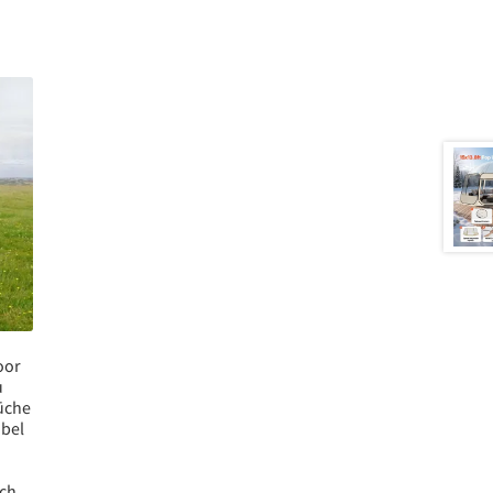
oor
u
üche
bel
ch