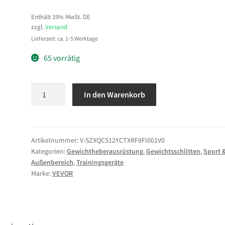
Enthält 19% MwSt. DE
zzgl.
Versand
Lieferzeit: ca. 1-5 Werktage
65 vorrätig
VEVOR
In den Warenkorb
Gewichtsschlitten
Kraftschlitten
Krafttrainingsschlitten
zur
Artikelnummer:
V-SZXQCS12YCTXRF8FI001V0
Kategorien:
Gewichtheberausrüstung
,
Gewichtsschlitten
,
Sport 
Verbesserung
Außenbereich
,
Trainingsgeräte
der
Marke:
VEVOR
Geschwindigkeit
bei
sportlichen
Übungen,