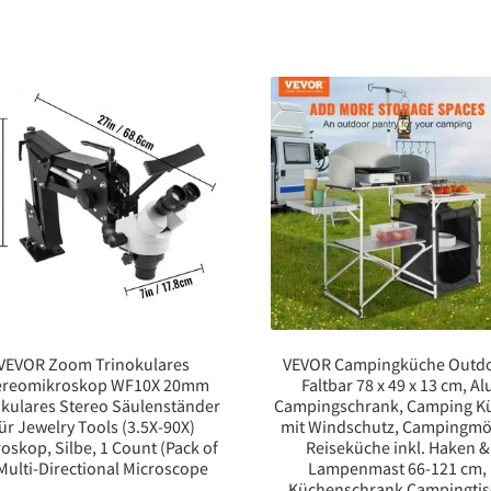
VEVOR Zoom Trinokulares
VEVOR Campingküche Outd
ereomikroskop WF10X 20mm
Faltbar 78 x 49 x 13 cm, Al
kulares Stereo Säulenständer
Campingschrank, Camping K
ür Jewelry Tools (3.5X-90X)
mit Windschutz, Campingmö
oskop, Silbe, 1 Count (Pack of
Reiseküche inkl. Haken &
 Multi-Directional Microscope
Lampenmast 66-121 cm,
Küchenschrank Campingtis