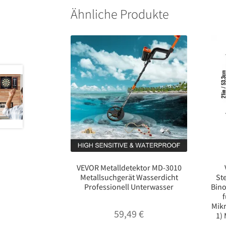
Ähnliche Produkte
VEVOR Metalldetektor MD-3010
Metallsuchgerät Wasserdicht
St
Professionell Unterwasser
Bino
f
Mikr
59,49
€
1)