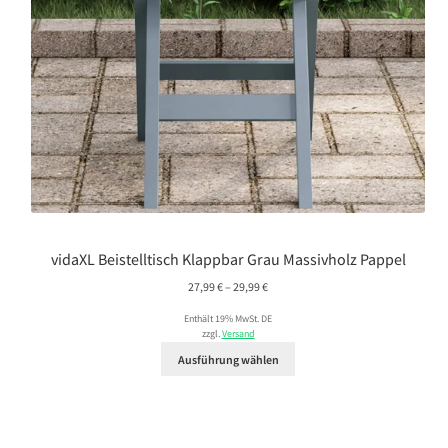
vidaXL Beistelltisch Klappbar Grau Massivholz Pappel
Preisspanne:
27,99
€
–
29,99
€
27,99 €
Enthält 19% MwSt. DE
bis
zzgl.
Versand
29,99 €
Ausführung wählen