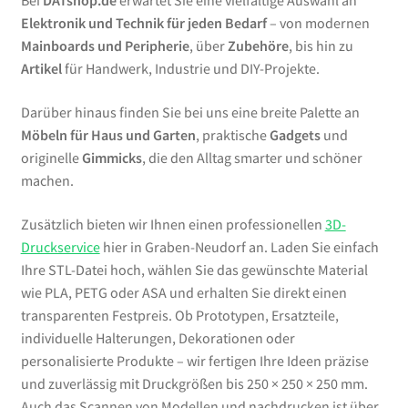
Bei
DATshop.de
erwartet Sie eine vielfältige Auswahl an
Elektronik und Technik für jeden Bedarf
– von modernen
Mainboards und Peripherie
, über
Zubehöre
, bis hin zu
Artikel
für Handwerk, Industrie und DIY-Projekte.
Darüber hinaus finden Sie bei uns eine breite Palette an
Möbeln für Haus und Garten
, praktische
Gadgets
und
originelle
Gimmicks
, die den Alltag smarter und schöner
machen.
Zusätzlich bieten wir Ihnen einen professionellen
3D-
Druckservice
hier in Graben-Neudorf an. Laden Sie einfach
Ihre STL-Datei hoch, wählen Sie das gewünschte Material
wie PLA, PETG oder ASA und erhalten Sie direkt einen
transparenten Festpreis. Ob Prototypen, Ersatzteile,
individuelle Halterungen, Dekorationen oder
personalisierte Produkte – wir fertigen Ihre Ideen präzise
und zuverlässig mit Druckgrößen bis 250 × 250 × 250 mm.
Auch das Scannen von Modellen und nachdrucken ist über