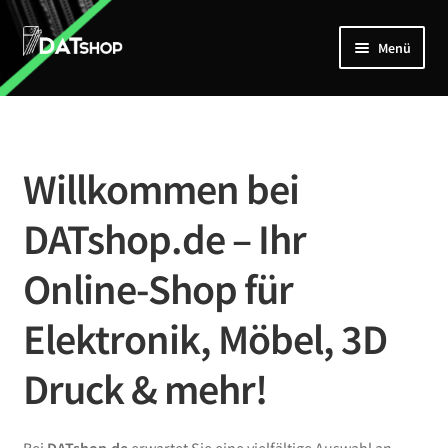
Zur
Zum
Menü
Navigation
Inhalt
springen
springen
Home
Unterm
Shop
öffnen
Willkommen bei
Mein Account
DATshop.de – Ihr
Kontakt
Online-Shop für
Elektronik, Möbel, 3D
Druck & mehr!