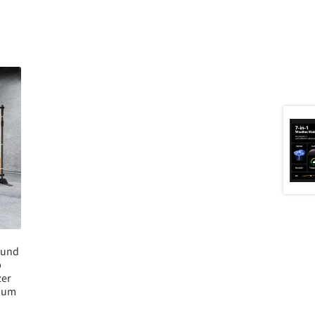
rund
p
zer
nium