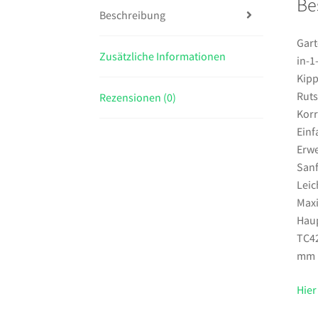
Be
Beschreibung
Gart
Zusätzliche Informationen
in-1
Kipp
Ruts
Rezensionen (0)
Kor
Einf
Erwe
Sanf
Leic
Maxi
Haup
TC42
mm
Hier