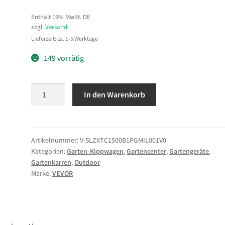
Enthält 19% MwSt. DE
zzgl.
Versand
Lieferzeit: ca. 1-5 Werktage
149 vorrätig
VEVOR
In den Warenkorb
Gartenwagen
680
kg,
Transportwagen
Artikelnummer:
V-SLZXTC1500B1PGMIL001V0
Kategorien:
Garten-Kippwagen
,
Gartencenter
,
Gartengeräte
,
mit
Gartenkarren
,
Outdoor
Kippfunktion,
Marke:
VEVOR
Handwagen
mit
2-
in-