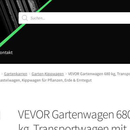
Products
search
ontakt
Gartenkarren
Garten-Kippwagen
VEVOR Gartenwagen 680 kg, Transpo
 Bastelwagen, Kippwagen für Pflanzen, Erde & Erntegut
VEVOR Gartenwagen 68
kg, Transportwagen mit