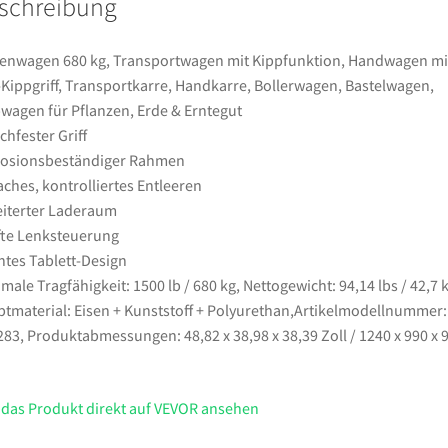
schreibung
1-
Kippgriff,
Transportkarre,
enwagen 680 kg, Transportwagen mit Kippfunktion, Handwagen mit
Handkarre,
-Kippgriff, Transportkarre, Handkarre, Bollerwagen, Bastelwagen,
Bollerwagen,
wagen für Pflanzen, Erde & Erntegut
Bastelwagen,
chfester Griff
Kippwagen
rosionsbeständiger Rahmen
für
aches, kontrolliertes Entleeren
Pflanzen,
iterter Laderaum
Erde
te Lenksteuerung
&
htes Tablett-Design
Erntegut
male Tragfähigkeit: 1500 lb / 680 kg, Nettogewicht: 94,14 lbs / 42,7 k
Menge
tmaterial: Eisen + Kunststoff + Polyurethan,Artikelmodellnummer:
83, Produktabmessungen: 48,82 x 38,98 x 38,39 Zoll / 1240 x 990 x 
 das Produkt direkt auf VEVOR ansehen