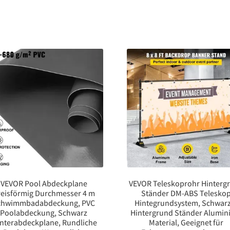
VEVOR Pool Abdeckplane
VEVOR Teleskoprohr Hinterg
reisförmig Durchmesser 4 m
Ständer DM-ABS Telesko
chwimmbadabdeckung, PVC
Hintegrundsystem, Schwar
Poolabdeckung, Schwarz
Hintergrund Ständer Alumi
nterabdeckplane, Rundliche
Material, Geeignet für