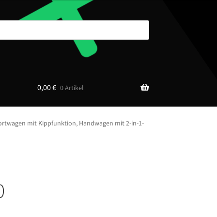
0,00
€
0 Artikel
rtwagen mit Kippfunktion, Handwagen mit 2-in-1-
0