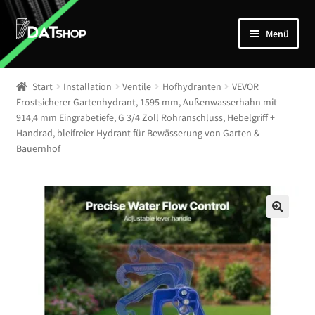
Zur
Zum
Menü
Navigation
Inhalt
springen
springen
Home
Start
Installation
Ventile
Hofhydranten
VEVOR
Unterm
Frostsicherer Gartenhydrant, 1595 mm, Außenwasserhahn mit
Shop
914,4 mm Eingrabetiefe, G 3/4 Zoll Rohranschluss, Hebelgriff +
öffnen
Handrad, bleifreier Hydrant für Bewässerung von Garten &
Mein Account
Bauernhof
Kontakt