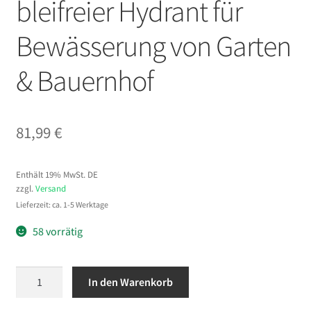
bleifreier Hydrant für
Bewässerung von Garten
& Bauernhof
81,99
€
Enthält 19% MwSt. DE
zzgl.
Versand
Lieferzeit: ca. 1-5 Werktage
58 vorrätig
VEVOR
In den Warenkorb
Frostsicherer
Gartenhydrant,