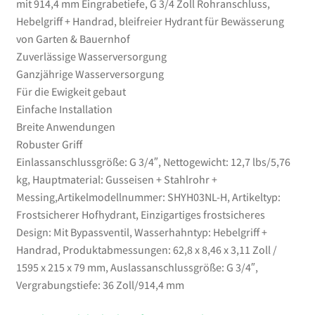
mit 914,4 mm Eingrabetiefe, G 3/4 Zoll Rohranschluss,
von
Hebelgriff + Handrad, bleifreier Hydrant für Bewässerung
Garten
von Garten & Bauernhof
&
Zuverlässige Wasserversorgung
Bauernhof
Ganzjährige Wasserversorgung
Menge
Für die Ewigkeit gebaut
Einfache Installation
Breite Anwendungen
Robuster Griff
Einlassanschlussgröße: G 3/4″, Nettogewicht: 12,7 lbs/5,76
kg, Hauptmaterial: Gusseisen + Stahlrohr +
Messing,Artikelmodellnummer: SHYH03NL-H, Artikeltyp:
Frostsicherer Hofhydrant, Einzigartiges frostsicheres
Design: Mit Bypassventil, Wasserhahntyp: Hebelgriff +
Handrad, Produktabmessungen: 62,8 x 8,46 x 3,11 Zoll /
1595 x 215 x 79 mm, Auslassanschlussgröße: G 3/4″,
Vergrabungstiefe: 36 Zoll/914,4 mm