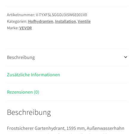
1595
mm,
Artikelnummer:
V-TYXFSLSGGDJ3I5W6E001V0
Kategorien:
Hofhydranten
,
Installation
,
Ventile
Außenwasserhahn
Marke:
VEVOR
mit
914,4
mm
Eingrabetiefe,
Beschreibung
G
3/4
Zoll
Zusätzliche Informationen
Rohranschluss,
Hebelgriff
Rezensionen (0)
+
Handrad,
Beschreibung
bleifreier
Hydrant
für
Frostsicherer Gartenhydrant, 1595 mm, Außenwasserhahn
Bewässerung