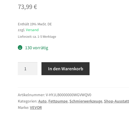
73,99
€
Enthält 19% MwSt. DE
zzgl.
Versand
Lieferzeit: ca. 1-5 Werktage
130 vorrätig
VEVOR
In den Warenkorb
Fettpumpe
Luftbetriebene
Fettpumpe
mit
Artikelnummer:
V-HYJLB0000000WGVWQV0
Kategorien:
Auto
,
Fettpumpe
,
Schmierwerkzeuge
,
Shop-Ausstat
50:1
Marke:
VEVOR
Druckverhältnis,
3,96
m