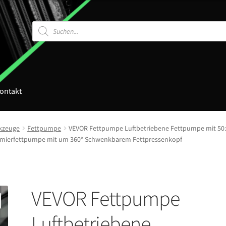
Products
search
ontakt
kzeuge
Fettpumpe
VEVOR Fettpumpe Luftbetriebene Fettpumpe mit 50:
chmierfettpumpe mit um 360° Schwenkbarem Fettpressenkopf
VEVOR Fettpumpe
Luftbetriebene