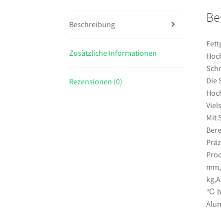
Be
Beschreibung
Fett
Zusätzliche Informationen
Hoch
Schm
Die 
Rezensionen (0)
Hoc
Viel
Mit 
Bere
Präz
Prod
mm,L
kg,A
℃ bi
Alu