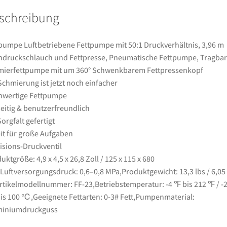
Hochdruckschlauch
schreibung
und
Fettpresse,
Pneumatische
pumpe Luftbetriebene Fettpumpe mit 50:1 Druckverhältnis, 3,96 m
Fettpumpe,
druckschlauch und Fettpresse, Pneumatische Fettpumpe, Tragba
Tragbare
ierfettpumpe mit um 360° Schwenkbarem Fettpressenkopf
Schmierfettpumpe
Schmierung ist jetzt noch einfacher
mit
hwertige Fettpumpe
um
seitig & benutzerfreundlich
360°
Sorgfalt gefertigt
Schwenkbarem
it für große Aufgaben
Fettpressenkopf
isions-Druckventil
Menge
uktgröße: 4,9 x 4,5 x 26,8 Zoll / 125 x 115 x 680
uftversorgungsdruck: 0,6–0,8 MPa,Produktgewicht: 13,3 lbs / 6,05
rtikelmodellnummer: FF-23,Betriebstemperatur: -4 ℉ bis 212 ℉ / -
s 100 ℃,Geeignete Fettarten: 0-3# Fett,Pumpenmaterial:
miniumdruckguss