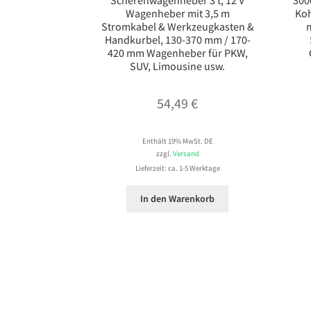
Scherenwagenheber 3 t, 12 V
300
Wagenheber mit 3,5 m
Koh
Stromkabel & Werkzeugkasten &
Handkurbel, 130-370 mm / 170-
420 mm Wagenheber für PKW,
SUV, Limousine usw.
54,49
€
Enthält 19% MwSt. DE
zzgl.
Versand
Lieferzeit: ca. 1-5 Werktage
In den Warenkorb