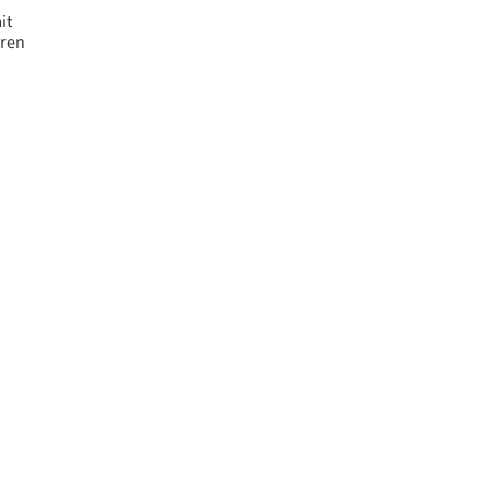
it
oren