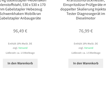
0 kg Gabelstapler-Hebehaken
Krafststoffdruckmesser,
lenstoffstahl, 530 x 530 x 170
Einspritzdüse Prüfgeräte m
mm Gabelstapler Hebezeug
doppelter Skalierung Injekt
Schwenkhaken Mobilkran
Tester Diagnosegerät im
Gabelstapler Anbaugeräte
Dieselmotor
96,49
€
76,99
€
Enthält 19% MwSt. DE
Enthält 19% MwSt. DE
zzgl.
Versand
zzgl.
Versand
Lieferzeit: ca. 1-5 Werktage
Lieferzeit: ca. 1-5 Werktage
In den Warenkorb
In den Warenkorb