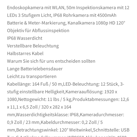
Kanalkamera
Endoskopkamera mit WLAN, 50m Inspektionskamera mit 12
1080p
LEDs 3 Stufigem Licht, IP68 Rohrkamera mit 4500mAh
HD
Batterie & Meter-Markierung, Kanalkamera 1080p HD 120°
120°
Objektiv für Abflussinspektion
Objektiv
IP68 Wasserdicht
für
Verstellbare Beleuchtung
Abflussinspektion
Halbstarres Kabel
Menge
Warum Sie sich für uns entscheiden sollten
Lange Batterielebensdauer
Leicht zu transportieren
Kabellänge: 164 Fuß / 50 m,LED-Beleuchtung: 12 Stück, 3-
stufig einstellbare Helligkeit,Kameraauflösung: 1920 x
1080,Nettogewicht: 11 lbs / 5 kg,Produktabmessungen: 12,6
x 11,1 x 6,5 Zoll / 320 x 282 x 164
mm,Wasserdichtigkeitsklasse: IP68,Kameradurchmesser:
0,9 Zoll / 23 mm,Kabeldurchmesser: 0,2 Zoll / 5
mm,Betrachtungswinkel: 120° Weitwinkel,Schnittstelle: USB