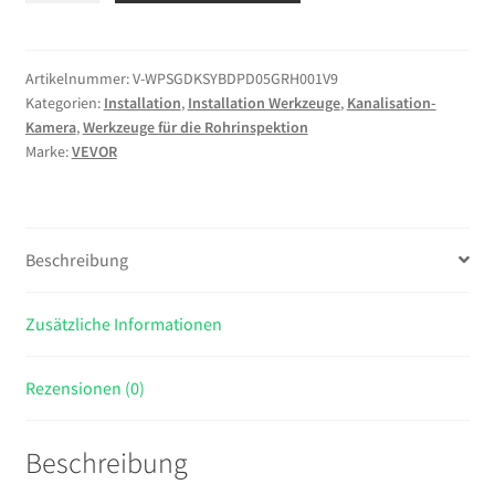
mit
WLAN,
50m
Artikelnummer:
V-WPSGDKSYBDPD05GRH001V9
Kategorien:
Installation
,
Installation Werkzeuge
,
Kanalisation-
Inspektionskamera
Kamera
,
Werkzeuge für die Rohrinspektion
mit
Marke:
VEVOR
12
LEDs
3
Stufigem
Beschreibung
Licht,
IP68
Zusätzliche Informationen
Rohrkamera
mit
4500mAh
Rezensionen (0)
Batterie
&
Beschreibung
Meter-
Markierung,