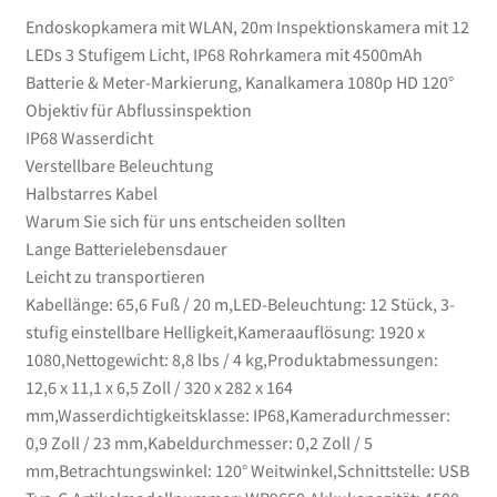
Kanalkamera
Endoskopkamera mit WLAN, 20m Inspektionskamera mit 12
1080p
LEDs 3 Stufigem Licht, IP68 Rohrkamera mit 4500mAh
HD
Batterie & Meter-Markierung, Kanalkamera 1080p HD 120°
120°
Objektiv für Abflussinspektion
Objektiv
IP68 Wasserdicht
für
Verstellbare Beleuchtung
Abflussinspektion
Halbstarres Kabel
Menge
Warum Sie sich für uns entscheiden sollten
Lange Batterielebensdauer
Leicht zu transportieren
Kabellänge: 65,6 Fuß / 20 m,LED-Beleuchtung: 12 Stück, 3-
stufig einstellbare Helligkeit,Kameraauflösung: 1920 x
1080,Nettogewicht: 8,8 lbs / 4 kg,Produktabmessungen:
12,6 x 11,1 x 6,5 Zoll / 320 x 282 x 164
mm,Wasserdichtigkeitsklasse: IP68,Kameradurchmesser:
0,9 Zoll / 23 mm,Kabeldurchmesser: 0,2 Zoll / 5
mm,Betrachtungswinkel: 120° Weitwinkel,Schnittstelle: USB