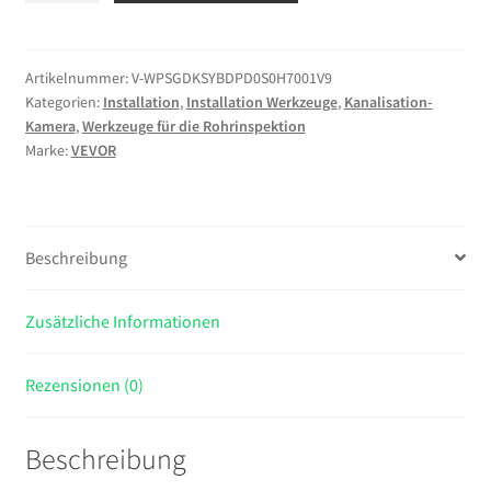
mit
WLAN,
20m
Artikelnummer:
V-WPSGDKSYBDPD0S0H7001V9
Kategorien:
Installation
,
Installation Werkzeuge
,
Kanalisation-
Inspektionskamera
Kamera
,
Werkzeuge für die Rohrinspektion
mit
Marke:
VEVOR
12
LEDs
3
Stufigem
Beschreibung
Licht,
IP68
Zusätzliche Informationen
Rohrkamera
mit
4500mAh
Rezensionen (0)
Batterie
&
Beschreibung
Meter-
Markierung,