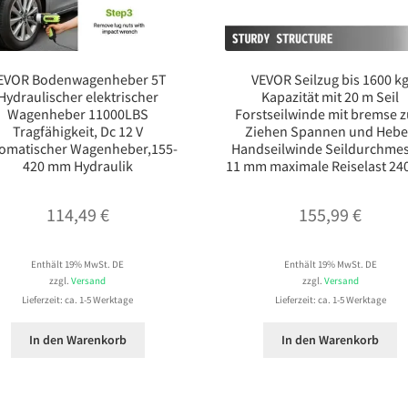
EVOR Bodenwagenheber 5T
VEVOR Seilzug bis 1600 k
Hydraulischer elektrischer
Kapazität mit 20 m Seil
Wagenheber 11000LBS
Forstseilwinde mit bremse 
Tragfähigkeit, Dc 12 V
Ziehen Spannen und Heb
omatischer Wagenheber,155-
Handseilwinde Seildurchme
420 mm Hydraulik
11 mm maximale Reiselast 24
114,49
€
155,99
€
Enthält 19% MwSt. DE
Enthält 19% MwSt. DE
zzgl.
Versand
zzgl.
Versand
Lieferzeit: ca. 1-5 Werktage
Lieferzeit: ca. 1-5 Werktage
In den Warenkorb
In den Warenkorb