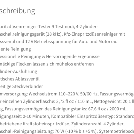
kHz),
schreibung
Kfz-
Einspritzdüsenreiniger
mit
pritzdüsenreiniger-Tester 9 Testmodi, 4-Zylinder-
Ablassventil
aschallreinigungsgerät (28 kHz), Kfz-Einspritzdüsenreiniger mit
und
ssventil und 12 V Betriebsspannung für Auto und Motorrad
12
ziente Reinigung
V
essionelle Reinigung & Hervorragende Ergebnisse
Betriebsspannung
näckige Flecken lassen sich mühelos entfernen
für
linder-Ausführung
Auto
tisches Ablassventil
und
seitige Steckverbinder
Motorrad
mversorgung: Wechselstrom 110–220 V, 50/60 Hz, Fassungsvermög
Menge
r einzelnen Zylinderflasche: 3,72 fl oz / 110 mL, Nettogewicht: 20,1 l
kg, Fassungsvermögen des Reinigungstanks: 67,6 fl oz / 2000 mL,
igungszeit: 0-10 Minuten, Kompatibler Einspritzdüsentyp: Standar
betriebene Kraftstoffeinspritzdüse, Zylinderanzahl: 4 Zylinder,
aschall-Reinigungsleistung: 70 W (-10 % bis +5 %), Systembetriebsd