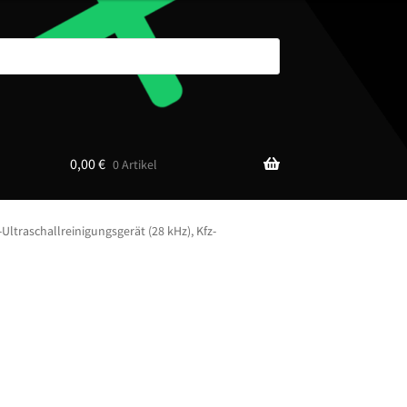
0,00
€
0 Artikel
Ultraschallreinigungsgerät (28 kHz), Kfz-