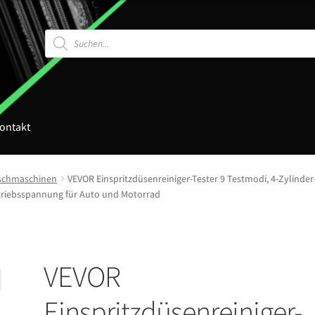
Products
search
ontakt
aschmaschinen
VEVOR Einspritzdüsenreiniger-Tester 9 Testmodi, 4-Zylinder-
Betriebsspannung für Auto und Motorrad
VEVOR
Einspritzdüsenreiniger-