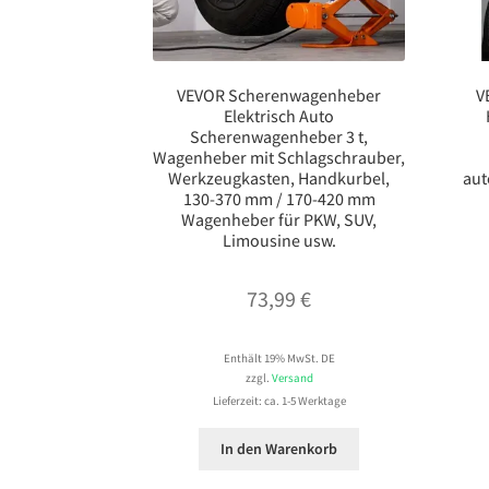
VEVOR Scherenwagenheber
V
Elektrisch Auto
Scherenwagenheber 3 t,
Wagenheber mit Schlagschrauber,
Werkzeugkasten, Handkurbel,
aut
130-370 mm / 170-420 mm
Wagenheber für PKW, SUV,
Limousine usw.
73,99
€
Enthält 19% MwSt. DE
zzgl.
Versand
Lieferzeit: ca. 1-5 Werktage
In den Warenkorb