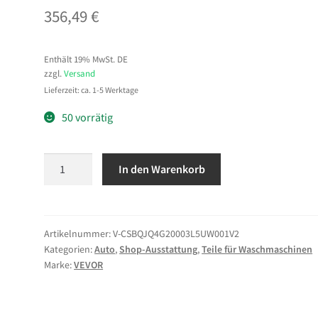
356,49
€
Enthält 19% MwSt. DE
zzgl.
Versand
Lieferzeit: ca. 1-5 Werktage
50 vorrätig
VEVOR
In den Warenkorb
Einspritzdüsenreiniger-
Tester
9
Testmodi,
Artikelnummer:
V-CSBQJQ4G20003L5UW001V2
Kategorien:
Auto
,
Shop-Ausstattung
,
Teile für Waschmaschinen
4-
Marke:
VEVOR
Zylinder-
Ultraschallreinigungsgerät
(28