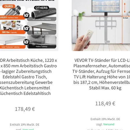
OR Arbeitstisch Küche, 1220 x
VEVOR TV-Ständer für LCD-L
 x 850 mm Arbeitstisch Gastro
Plasmafernseher, Automatis
-lagiger Zubereitungstisch
TV-Ständer, Aufzug für Ferns
Edelstahl Gastro Tisch,
TV Lift Halterung Höhe von 1
ssenszubereitung Gewerbe
bis 187,2 cm, Höhenverstellb
Küchentisch Lebensmittel
Stabil Max. 60 kg
Küchentisch Edelstahltisch
118,49
€
178,49
€
Enthält 19% MwSt. DE
zzgl.
Versand
Enthält 19% MwSt. DE
zzgl.
Versand