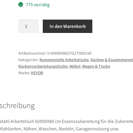
775 vorrätig
VEVOR
In den Warenkorb
Edelstahl
Arbeitstisch
60X90X80
cm
Artikelnummer:
V-60X90X80CFGZT0001V0
Kategorien:
Kommerzielle Arbeitstische
,
Küchen & Esszimmerm
Essenszubereitung
Küchenvorbereitungstische
,
Möbel
,
Wagen & Tische
für
Marke:
VEVOR
die
Zubereitung
von
Mahlzeiten,
schreibung
Nähen,
Waschen,
Basteln,
stahl Arbeitstisch 60X90X80 cm Essenszubereitung für die Zuberei
Garagennutzung
Mahlzeiten, Nähen, Waschen, Basteln, Garagennutzung usw.