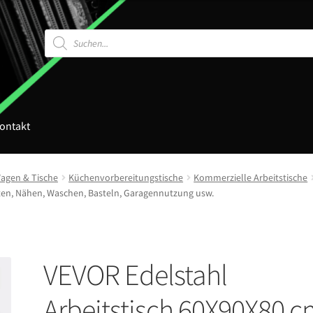
Products
search
ontakt
agen & Tische
Küchenvorbereitungstische
Kommerzielle Arbeitstische
ten, Nähen, Waschen, Basteln, Garagennutzung usw.
VEVOR Edelstahl
Arbeitstisch 60X90X80 