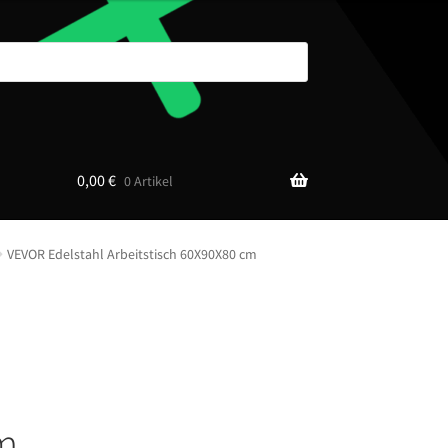
0,00
€
0 Artikel
VEVOR Edelstahl Arbeitstisch 60X90X80 cm
cm