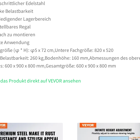
usw.
schrittlicher Edelstahl
Menge
ke Belastbarkeit
iedigender Lagerbereich
tellbares Regal
ach zu montieren
ite Anwendung
größe (φ * H): φ5 x 72 cm,Untere Fachgröße: 820 x 520
elastbarkeit: 260 kg,Bodenhöhe: 160 mm,Abmessungen des ober
s: 600 x 900 x 800 mm,Gesamtgröße: 600 x 900 x 800 mm
 das Produkt direkt auf VEVOR ansehen