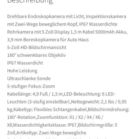
m
Kabel
Drehbare Endoskopkamera mit Licht, Inspektionskamera
5000mAh
mit Zwei-Wege beweglichem Kopf, IP67 Wasserdichte
Akku,
Rohrkamera mit 5 Zoll Display 1,5 m Kabel 5000mAh Akku,
3,9
3,9 mm Boreskopkamera für Auto Haus
mm
5-Zoll-HD-Bildschirmansicht
Boreskopkamera
180° schwenkbares Objektiv
für
IP67 Wasserdicht
Auto
Hohe Leistung
Haus
Ultraschlanke Sonde
Menge
5-stufiger Fokus-Zoom
Kabellänge: 4,9 Fuß / 1,5 m,LED-Beleuchtung: 6 LED-
Leuchten (3-stufig einstellbar),Nettogewicht: 2,1 lbs / 0,95
kg,Kabeltyp: Flexibles Schlangenkabel,Bildschirmdrehung:
180°-Rotation,Zoomfunktion: X1 / X2 / X4 / X6 /
X8,Wasserdichtigkeitsklasse: IP67,Bildschirmgröße: 5
Zoll,Artikeltyp: Zwei-Wege bewegliche