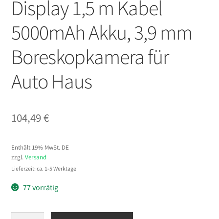
Display 1,5 m Kabel
5000mAh Akku, 3,9 mm
Boreskopkamera für
Auto Haus
104,49
€
Enthält 19% MwSt. DE
zzgl.
Versand
Lieferzeit: ca. 1-5 Werktage
77 vorrätig
VEVOR