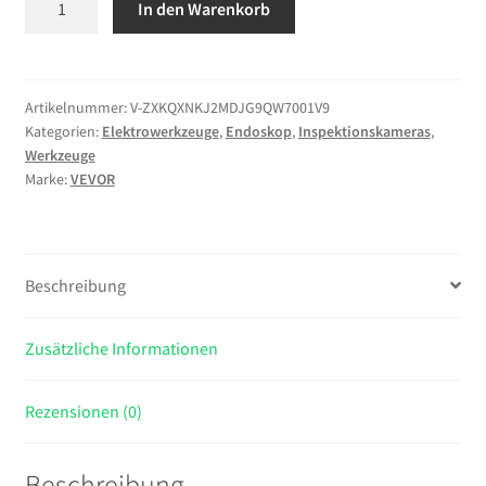
In den Warenkorb
Drehbare
Endoskopkamera
mit
Licht,
Artikelnummer:
V-ZXKQXNKJ2MDJG9QW7001V9
Kategorien:
Elektrowerkzeuge
,
Endoskop
,
Inspektionskameras
,
Inspektionskamera
Werkzeuge
mit
Marke:
VEVOR
Zwei-
Wege
beweglichem
Kopf,
Beschreibung
IP67
Wasserdichte
Zusätzliche Informationen
Rohrkamera
mit
5
Rezensionen (0)
Zoll
Display
Beschreibung
1,5