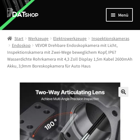
Zur
Zum
Menü
Navigation
Inhalt
springen
springen
Home
Start
Werkzeuge
Elektrowerkzeuge
Inspektionskameras
Unterm
Endoskop
VEVOR Drehbare Endoskopkamera mit Licht,
Shop
Inspektionskamera mit Zwei-Wege beweglichem Kopf, IP67
öffnen
Wasserdichte Rohrkamera mit 4,3 Zoll Display 1,5m Kabel 2600mAh
Mein Account
Akku, 3,9mm Boreskopkamera für Auto Haus
Kontakt