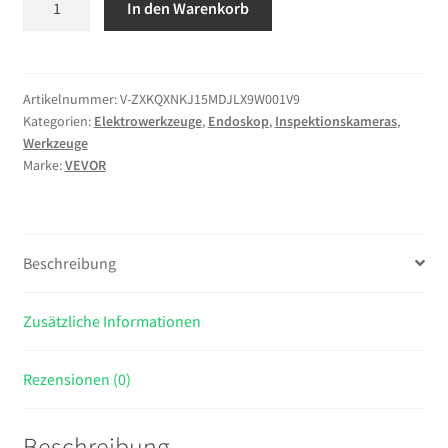
In den Warenkorb
Drehbare
Endoskopkamera
mit
Licht,
Artikelnummer:
V-ZXKQXNKJ15MDJLX9W001V9
Kategorien:
Elektrowerkzeuge
,
Endoskop
,
Inspektionskameras
,
Inspektionskamera
Werkzeuge
mit
Marke:
VEVOR
Zwei-
Wege
beweglichem
Kopf,
Beschreibung
IP67
Wasserdichte
Zusätzliche Informationen
Rohrkamera
mit
4,3
Rezensionen (0)
Zoll
Display
Beschreibung
1,5m