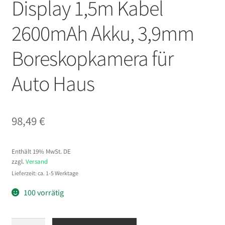
Display 1,5m Kabel
2600mAh Akku, 3,9mm
Boreskopkamera für
Auto Haus
98,49
€
Enthält 19% MwSt. DE
zzgl.
Versand
Lieferzeit: ca. 1-5 Werktage
100 vorrätig
VEVOR