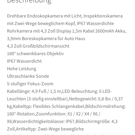
Kabel
2600mAh
Drehbare Endoskopkamera mit Licht, Inspektionskamera
Akku,
mit Zwei-Wege beweglichem Kopf, IP67 Wasserdichte
3,9mm
Rohrkamera mit 4,3 Zoll Display 1,5m Kabel 2600mAh Akku,
Boreskopkamera
3,9mm Boreskopkamera für Auto Haus
für
4,3 Zoll Großbildschirmansicht
Auto
180° schwenkbares Objektiv
Haus
IP67 Wasserdicht
Menge
Hohe Leistung
Ultraschlanke Sonde
5-stufiger Fokus-Zoom
Kabellänge: 4,9 Fuß / 1,5 m,LED-Beleuchtung: 6 LED-
Leuchten (3-stufig einstellbar),Nettogewicht: 0,8 lbs / 0,37
kg,Kabeltyp: Flexibles Schlangenkabel,Bildschirmdrehung:
180°-Rotation,Zoomfunktion: X1 / X2 / X4 / X6 /
X8,Wasserdichtigkeitsklasse: IP67,Bildschirmgröße: 4,3
Zoll,Artikeltyp: Zwei-Wege bewegliche