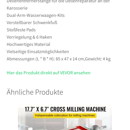
Dellenentfernerstange für die Dellenreparatur an der
Menge
Karosserie
Dual-Arm-Wasserwaagen-Kits
Verstellbarer Schwenkfuß
Stoßfeste Pads
Verriegelung & 6 Haken
Hochwertiges Material
Vielseitige Einsatzmöglichkeiten
Abmessungen (L * B * H): 85 x 47 x 14 cm,Gewicht: 4 kg
Hier das Produkt direkt auf VEVOR ansehen
Ähnliche Produkte