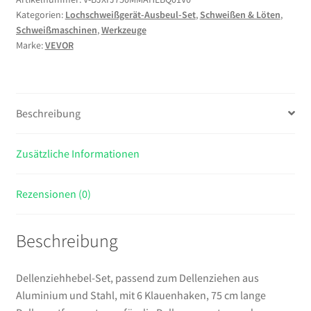
Kategorien:
Lochschweißgerät-Ausbeul-Set
,
Schweißen & Löten
,
Dellenziehen
Schweißmaschinen
,
Werkzeuge
aus
Marke:
VEVOR
Aluminium
und
Stahl,
mit
Beschreibung
6
Klauenhaken,
Zusätzliche Informationen
75
cm
lange
Rezensionen (0)
Dellenentfernerstange
für
Beschreibung
die
Dellenreparatur
an
Dellenziehhebel-Set, passend zum Dellenziehen aus
der
Aluminium und Stahl, mit 6 Klauenhaken, 75 cm lange
Karosserie