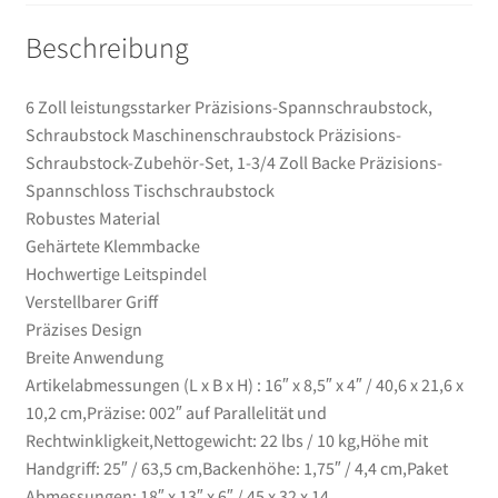
Tischschraubstock
Beschreibung
Menge
6 Zoll leistungsstarker Präzisions-Spannschraubstock,
Schraubstock Maschinenschraubstock Präzisions-
Schraubstock-Zubehör-Set, 1-3/4 Zoll Backe Präzisions-
Spannschloss Tischschraubstock
Robustes Material
Gehärtete Klemmbacke
Hochwertige Leitspindel
Verstellbarer Griff
Präzises Design
Breite Anwendung
Artikelabmessungen (L x B x H) : 16″ x 8,5″ x 4″ / 40,6 x 21,6 x
10,2 cm,Präzise: 002″ auf Parallelität und
Rechtwinkligkeit,Nettogewicht: 22 lbs / 10 kg,Höhe mit
Handgriff: 25″ / 63,5 cm,Backenhöhe: 1,75″ / 4,4 cm,Paket
Abmessungen: 18″ x 13″ x 6″ / 45 x 32 x 14