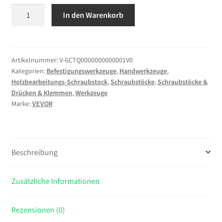
VEVOR
In den Warenkorb
6
Zoll
leistungsstarker
Präzisions-
Artikelnummer:
V-6CTQ0000000000001V0
Kategorien:
Befestigungswerkzeuge
,
Handwerkzeuge
,
Spannschraubstock,
Holzbearbeitungs-Schraubstock
,
Schraubstöcke
,
Schraubstöcke &
Schraubstock
Drücken & Klemmen
,
Werkzeuge
Maschinenschraubstock
Marke:
VEVOR
Präzisions-
Schraubstock-
Zubehör-
Set,
Beschreibung
1-
3/4
Zusätzliche Informationen
Zoll
Backe
Präzisions-
Rezensionen (0)
Spannschloss