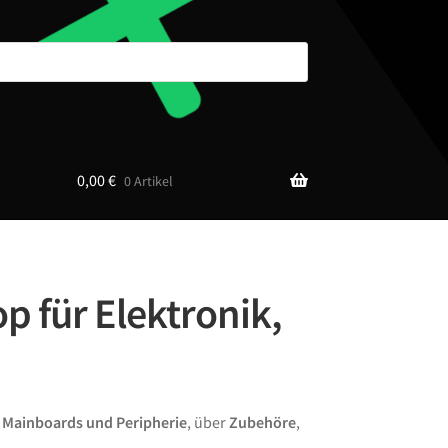
0,00
€
0 Artikel
p für Elektronik,
n
Mainboards und Peripherie
, über
Zubehöre
,