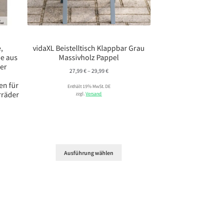
,
vidaXL Beistelltisch Klappbar Grau
e aus
Massivholz Pappel
ner
Preisspanne:
27,99
€
–
29,99
€
27,99 €
en für
Enthält 19% MwSt. DE
bis
rräder
zzgl.
Versand
29,99 €
Ausführung wählen