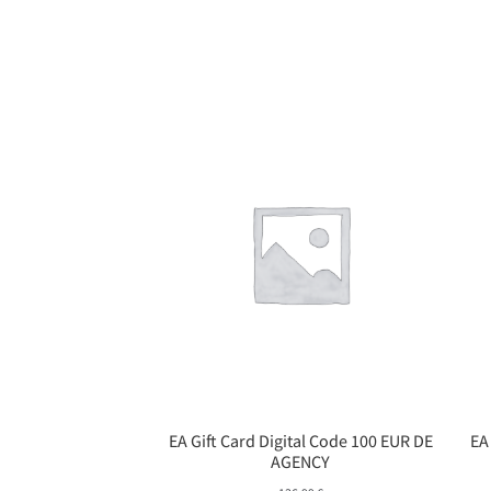
EA Gift Card Digital Code 100 EUR DE
EA
AGENCY