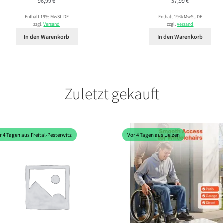
96,99
€
57,99
€
Enthält 19% MwSt. DE
Enthält 19% MwSt. DE
zzgl.
Versand
zzgl.
Versand
In den Warenkorb
In den Warenkorb
Zuletzt gekauft
r 4 Tagen aus Freital-Pesterwitz
Vor 4 Tagen aus Uelzen