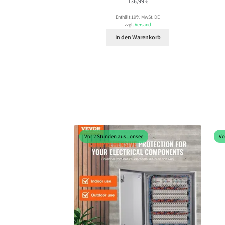
136,99
€
Enthält 19% MwSt. DE
zzgl.
Versand
In den Warenkorb
Vor 2 Stunden aus Lonsee
Vo