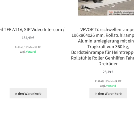
il TFE A11V, SIP Video Intercom /
VEVOR Türschwellenrampe
196x864x26 mm, Rollstuhlramp
184,49
€
Aluminiumlegierung mit ei
Tragkraft von 360 kg,
Enthält 19% MwSt. DE
Bordsteinrampe für Heimtrepp
zzgl.
Versand
Rollstühle Roller Gehhilfen Fah
Dreiräder
28,49
€
Enthält 19% MwSt. DE
zzgl.
Versand
In den Warenkorb
In den Warenkorb