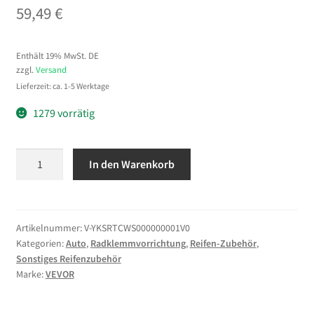
59,49
€
Enthält 19% MwSt. DE
zzgl.
Versand
Lieferzeit: ca. 1-5 Werktage
1279 vorrätig
VEVOR
In den Warenkorb
Parkplatzsperre
Fernbedienung
Elektronische
Private
Artikelnummer:
V-YKSRTCWS000000001V0
Kategorien:
Auto
,
Radklemmvorrichtung
,
Reifen-Zubehör
,
Parkplatz
Sonstiges Reifenzubehör
Austauschbare
Marke:
VEVOR
Batterie
Parkplatz