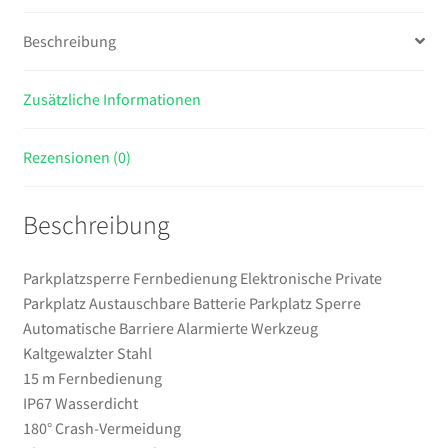
Sperre
Automatische
Beschreibung
Barriere
Alarmierte
Zusätzliche Informationen
Werkzeug
Menge
Rezensionen (0)
Beschreibung
Parkplatzsperre Fernbedienung Elektronische Private
Parkplatz Austauschbare Batterie Parkplatz Sperre
Automatische Barriere Alarmierte Werkzeug
Kaltgewalzter Stahl
15 m Fernbedienung
IP67 Wasserdicht
180° Crash-Vermeidung