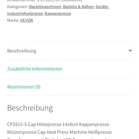
Kategorien:
Bastelmaschinen
,
Basteln & Nähen
,
Geräte
,
14x8cm
Industriehutpresse
,
Kappenpresse
Kappenpresse
Marke:
VEVOR
Mützenpresse
Cap
Heat
Press
Beschreibung
Machine
Heißpresse
Zusätzliche Informationen
Transferpress
mit
Digitaler
Rezensionen (0)
LED
Temperatur
Beschreibung
und
Zeitcontroller
Menge
CP2815-S Cap Hitzepresse 14x8cm Kappenpresse
Mützenpresse Cap Heat Press Machine Heißpresse