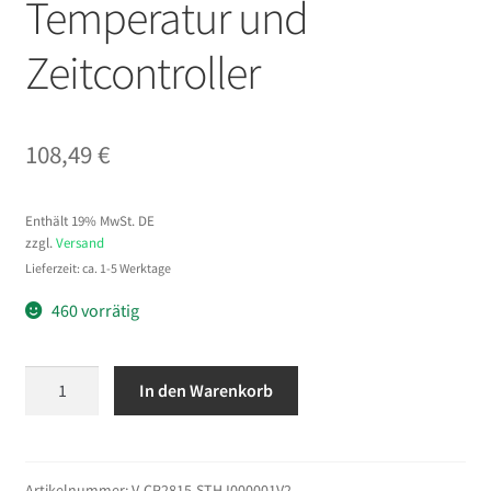
Temperatur und
Zeitcontroller
108,49
€
Enthält 19% MwSt. DE
zzgl.
Versand
Lieferzeit: ca. 1-5 Werktage
460 vorrätig
VEVOR
In den Warenkorb
CP2815-
S
Cap
Hitzepresse
Artikelnummer:
V-CP2815-STHJ000001V2