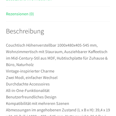
Stil
aus
Rezensionen (0)
MDF,
Hubtischplatte
Beschreibung
für
Zuhause
&
Couchtisch Höhenverstellbar 1000x480x405-545 mm,
Büro,
Wohnzimmertisch mit Stauraum, Ausziehbarer Kaffeetisch
Naturholz
im Mid-Century-Stil aus MDF, Hubtischplatte für Zuhause &
Menge
Büro, Naturholz
Vintage-inspirierter Charme
Zwei Modi, einfacher Wechsel
Durchdachte Accessoires
All-in-One-Funktionalität
Benutzerfreundliches Design
Kompatibilität mit mehreren Szenen
Abmessungen im angehobenen Zustand (L x B x H): 39,4 x 19