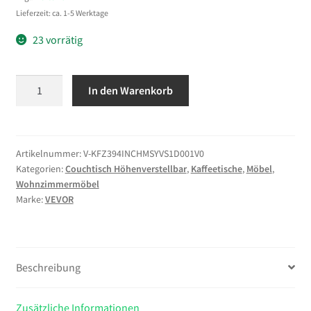
Lieferzeit: ca. 1-5 Werktage
23 vorrätig
VEVOR
In den Warenkorb
Couchtisch
Höhenverstellbar
1000x480x405-
545
Artikelnummer:
V-KFZ394INCHMSYVS1D001V0
Kategorien:
Couchtisch Höhenverstellbar
,
Kaffeetische
,
Möbel
,
mm,
Wohnzimmermöbel
Wohnzimmertisch
Marke:
VEVOR
mit
Stauraum,
Ausziehbarer
Kaffeetisch
Beschreibung
im
Mid-
Zusätzliche Informationen
Century-