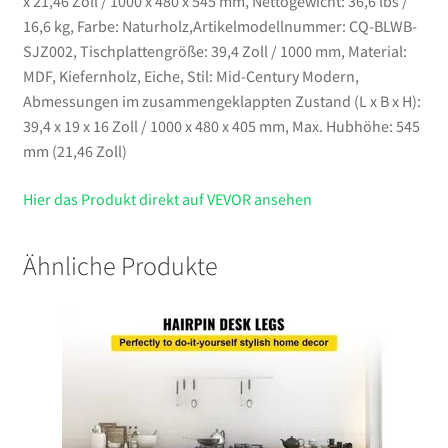
x 21,46 Zoll / 1000 x 480 x 545 mm, Nettogewicht: 36,6 lbs /
16,6 kg, Farbe: Naturholz,Artikelmodellnummer: CQ-BLWB-
SJZ002, Tischplattengröße: 39,4 Zoll / 1000 mm, Material:
MDF, Kiefernholz, Eiche, Stil: Mid-Century Modern,
Abmessungen im zusammengeklappten Zustand (L x B x H):
39,4 x 19 x 16 Zoll / 1000 x 480 x 405 mm, Max. Hubhöhe: 545
mm (21,46 Zoll)
Hier das Produkt direkt auf VEVOR ansehen
Ähnliche Produkte