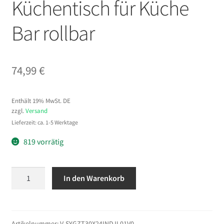
Küchentisch für Küche
Bar rollbar
74,99
€
Enthält 19% MwSt. DE
zzgl.
Versand
Lieferzeit: ca. 1-5 Werktage
819 vorrätig
VEVOR
In den Warenkorb
Arbeitstisch
76
x
60
Artikelnummer:
V-SYGZT30X24INDJL01V0