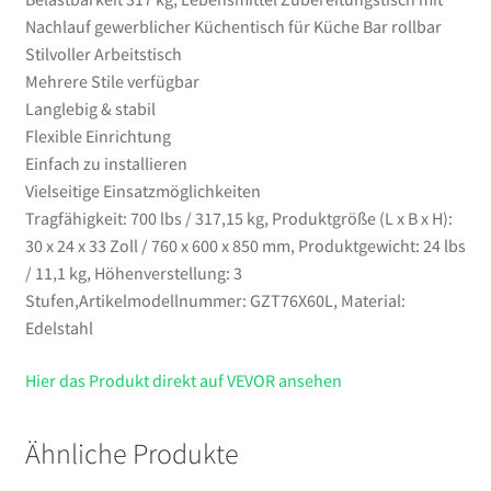
rollbar
Nachlauf gewerblicher Küchentisch für Küche Bar rollbar
Menge
Stilvoller Arbeitstisch
Mehrere Stile verfügbar
Langlebig & stabil
Flexible Einrichtung
Einfach zu installieren
Vielseitige Einsatzmöglichkeiten
Tragfähigkeit: 700 lbs / 317,15 kg, Produktgröße (L x B x H):
30 x 24 x 33 Zoll / 760 x 600 x 850 mm, Produktgewicht: 24 lbs
/ 11,1 kg, Höhenverstellung: 3
Stufen,Artikelmodellnummer: GZT76X60L, Material:
Edelstahl
Hier das Produkt direkt auf VEVOR ansehen
Ähnliche Produkte