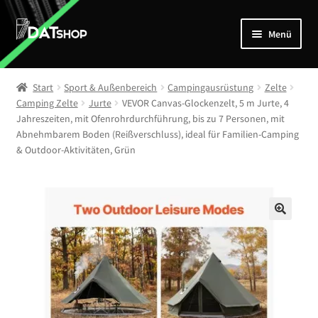
Zur
Zum
Menü
Navigation
Inhalt
springen
springen
Home
Start
Sport & Außenbereich
Campingausrüstung
Zelte
Unterm
Camping Zelte
Jurte
VEVOR Canvas-Glockenzelt, 5 m Jurte, 4
Shop
Jahreszeiten, mit Ofenrohrdurchführung, bis zu 7 Personen, mit
öffnen
Abnehmbarem Boden (Reißverschluss), ideal für Familien-Camping
Mein Account
& Outdoor-Aktivitäten, Grün
Kontakt