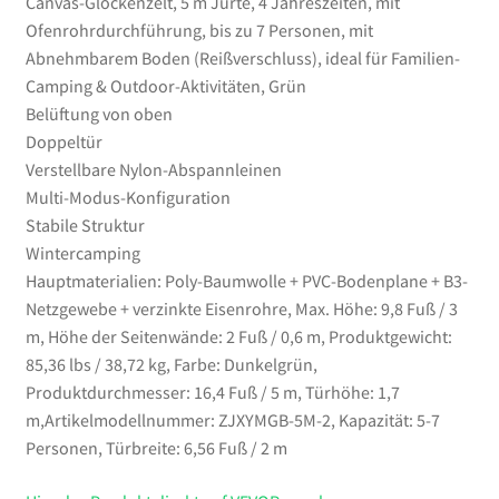
Canvas-Glockenzelt, 5 m Jurte, 4 Jahreszeiten, mit
Camping
Ofenrohrdurchführung, bis zu 7 Personen, mit
&
Abnehmbarem Boden (Reißverschluss), ideal für Familien-
Outdoor-
Camping & Outdoor-Aktivitäten, Grün
Aktivitäten,
Belüftung von oben
Grün
Doppeltür
Menge
Verstellbare Nylon-Abspannleinen
Multi-Modus-Konfiguration
Stabile Struktur
Wintercamping
Hauptmaterialien: Poly-Baumwolle + PVC-Bodenplane + B3-
Netzgewebe + verzinkte Eisenrohre, Max. Höhe: 9,8 Fuß / 3
m, Höhe der Seitenwände: 2 Fuß / 0,6 m, Produktgewicht:
85,36 ​​lbs / 38,72 kg, Farbe: Dunkelgrün,
Produktdurchmesser: 16,4 Fuß / 5 m, Türhöhe: 1,7
m,Artikelmodellnummer: ZJXYMGB-5M-2, Kapazität: 5-7
Personen, Türbreite: 6,56 Fuß / 2 m