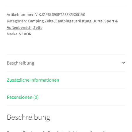
5
m
Artikelnummer:
V-KJZPSLS98FT58FX5X001V0
Kategorien:
Camping Zelte
,
Campingausrüstung
,
Jurte
,
Sport &
Jurte,
Außenbereich
,
Zelte
4
Marke:
VEVOR
Jahreszeiten,
mit
Ofenrohrdurchführung,
bis
Beschreibung
zu
7
Zusätzliche Informationen
Personen,
mit
Abnehmbarem
Rezensionen (0)
Boden
(Reißverschluss),
Beschreibung
ideal
für
Familien-