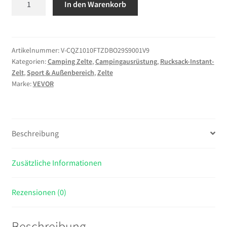
In den Warenkorb
Campingzelt
6
Personen,
Aufblasbares
Artikelnummer:
V-CQZ1010FTZDBO29S9001V9
Kategorien:
Camping Zelte
,
Campingausrüstung
,
Rucksack-Instant-
Familienzelt
Zelt
,
Sport & Außenbereich
,
Zelte
mit
Marke:
VEVOR
Wiederaufladbarer
Pumpe,
TPU-
Luftschlauch
Beschreibung
&
4
Zusätzliche Informationen
Netzfenstern,
Kabinenzelt
mit
Rezensionen (0)
Tragetasche
für
Beschreibung
Familien-