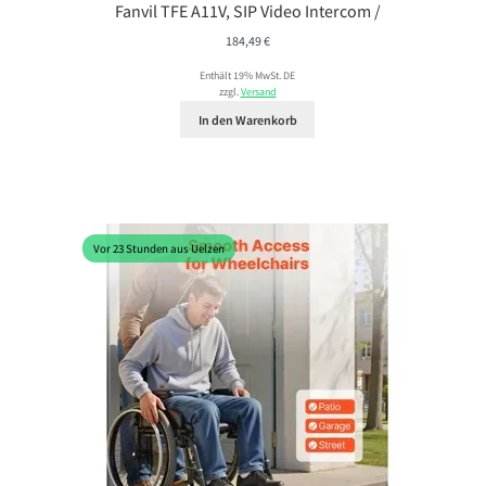
Fanvil TFE A11V, SIP Video Intercom /
184,49
€
Enthält 19% MwSt. DE
zzgl.
Versand
In den Warenkorb
Vor 23 Stunden aus Uelzen