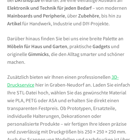
Bei
DATshop.de
erwartet Sie eine vielfältige Auswahl an
Elektronik und Technik für jeden Bedarf
– von modernen
Mainboards und Peripherie
, über
Zubehöre
, bis hin zu
Artikel
für Handwerk, Industrie und DIY-Projekte.
Darüber hinaus finden Sie bei uns eine breite Palette an
Möbeln für Haus und Garten
, praktische
Gadgets
und
originelle
Gimmicks
, die den Alltag smarter und schöner
machen.
Zusätzlich bieten wir Ihnen einen professionellen
3D-
Druckservice
hier in Graben-Neudorf an. Laden Sie einfach
Ihre STL-Datei hoch, wählen Sie das gewünschte Material
wie PLA, PETG oder ASA und erhalten Sie direkt einen
transparenten Festpreis. Ob Prototypen, Ersatzteile,
individuelle Halterungen, Dekorationen oder
personalisierte Produkte – wir fertigen Ihre Ideen präzise
und zuverlässig mit Druckgrößen bis 250 × 250 × 250 mm.
Auch das Scannen von Modellen und nachdrucken ist über