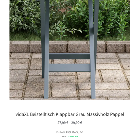
vidaXL Beistelltisch Klappbar Grau Massivholz Pappel
Preisspanne:
27,99
€
–
29,99
€
27,99 €
Enthält 19% MwSt. DE
bis