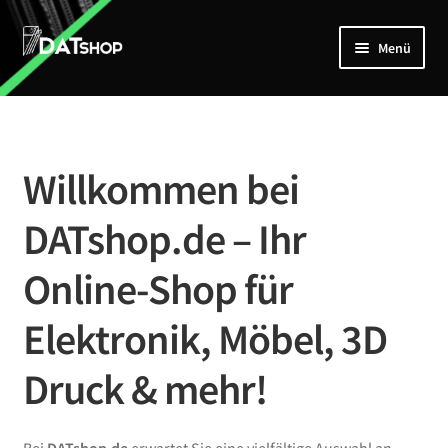
Zur
Zum
Menü
Navigation
Inhalt
springen
springen
Home
Unterm
Shop
öffnen
Willkommen bei
Mein Account
DATshop.de – Ihr
Kontakt
Online-Shop für
Elektronik, Möbel, 3D
Druck & mehr!